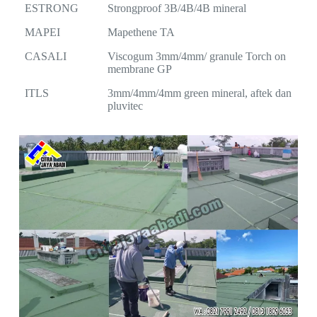
ESTRONG
Strongproof 3B/4B/4B mineral
MAPEI
Mapethene TA
CASALI
Viscogum 3mm/4mm/ granule Torch on
membrane GP
ITLS
3mm/4mm/4mm green mineral, aftek dan
pluvitec