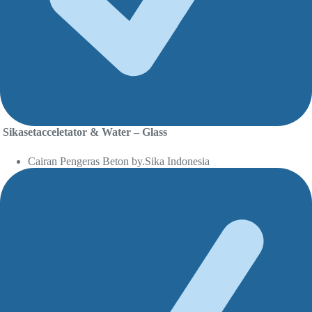
Sikasetacceletator & Water – Glass
Cairan Pengeras Beton by.Sika Indonesia