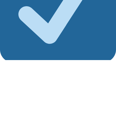
Waterproofing Membrane Bakar
Sanded & Granule : Merek Insutec
Bitumax ex : Kairo Mesir
Merek Casali Ex.Italia
Merek App & Setara Lainnya Ex.China