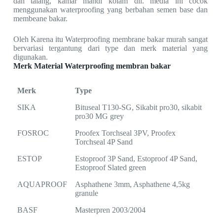
dan talang, kamar mandi kolam dll. media ini cocok
menggunakan waterproofing yang berbahan semen base dan
membeane bakar.
Oleh Karena itu Waterproofing membrane bakar murah sangat
bervariasi tergantung dari type dan merk material yang
digunakan.
Merk Material Waterproofing membran bakar
Merk
Type
SIKA
Bituseal T130-SG, Sikabit pro30, sikabit
pro30 MG grey
FOSROC
Proofex Torchseal 3PV, Proofex
Torchseal 4P Sand
ESTOP
Estoproof 3P Sand, Estoproof 4P Sand,
Estoproof Slated green
AQUAPROOF
Asphathene 3mm, Asphathene 4,5kg
granule
BASF
Masterpren 2003/2004