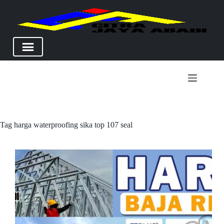
Skip
to
content
Tag
harga waterproofing sika top 107 seal