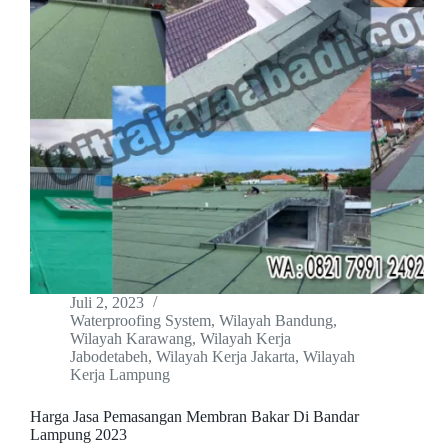
Juli 2, 2023
Waterproofing System
,
Wilayah Bandung
,
Wilayah Karawang
,
Wilayah Kerja
Jabodetabeh
,
Wilayah Kerja Jakarta
,
Wilayah
Kerja Lampung
Harga Jasa Pemasangan Membran Bakar Di Bandar
Lampung 2023