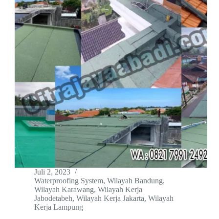
Juli 2, 2023
Waterproofing System
,
Wilayah Bandung
,
Wilayah Karawang
,
Wilayah Kerja
Jabodetabeh
,
Wilayah Kerja Jakarta
,
Wilayah
Kerja Lampung