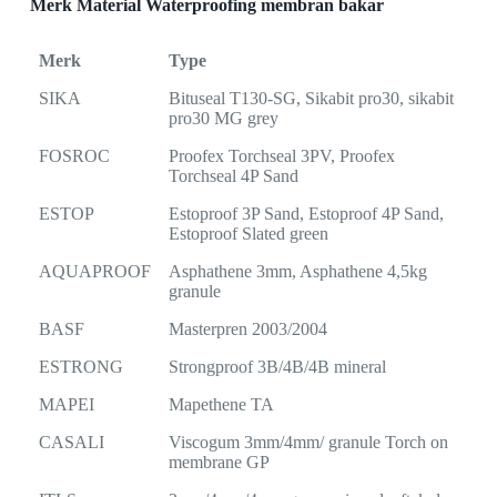
Merk Material Waterproofing membran bakar
Merk
Type
SIKA
Bituseal T130-SG, Sikabit pro30, sikabit
pro30 MG grey
FOSROC
Proofex Torchseal 3PV, Proofex
Torchseal 4P Sand
ESTOP
Estoproof 3P Sand, Estoproof 4P Sand,
Estoproof Slated green
AQUAPROOF
Asphathene 3mm, Asphathene 4,5kg
granule
BASF
Masterpren 2003/2004
ESTRONG
Strongproof 3B/4B/4B mineral
MAPEI
Mapethene TA
CASALI
Viscogum 3mm/4mm/ granule Torch on
membrane GP