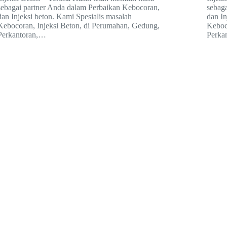
sebagai partner Anda dalam Perbaikan Kebocoran,
sebag
dan Injeksi beton. Kami Spesialis masalah
dan In
Kebocoran, Injeksi Beton, di Perumahan, Gedung,
Keboc
Perkantoran,…
Perka