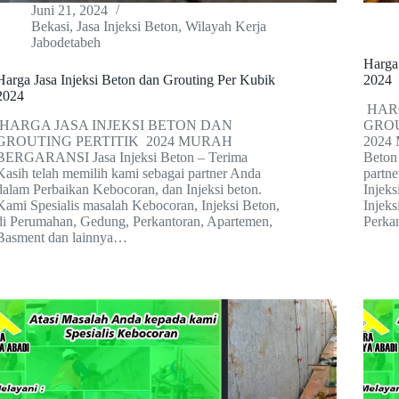
Juni 21, 2024
Bekasi
,
Jasa Injeksi Beton
,
Wilayah Kerja
Jabodetabeh
Harga
Harga Jasa Injeksi Beton dan Grouting Per Kubik
2024
2024
HARG
HARGA JASA INJEKSI BETON DAN
GRO
GROUTING PERTITIK 2024 MURAH
2024
BERGARANSI Jasa Injeksi Beton – Terima
Beton
Kasih telah memilih kami sebagai partner Anda
partn
dalam Perbaikan Kebocoran, dan Injeksi beton.
Injeks
Kami Spesialis masalah Kebocoran, Injeksi Beton,
Injek
di Perumahan, Gedung, Perkantoran, Apartemen,
Perka
Basment dan lainnya…