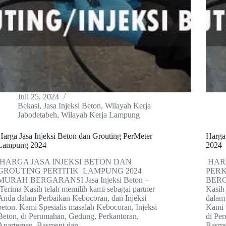
Juli 25, 2024
Bekasi
,
Jasa Injeksi Beton
,
Wilayah Kerja
Jabodetabeh
,
Wilayah Kerja Lampung
Harga Jasa Injeksi Beton dan Grouting PerMeter
Harga
Lampung 2024
2024
HARGA JASA INJEKSI BETON DAN
HARG
GROUTING PERTITIK LAMPUNG 2024
PER
MURAH BERGARANSI Jasa Injeksi Beton –
BERGA
Terima Kasih telah memilih kami sebagai partner
Kasih
Anda dalam Perbaikan Kebocoran, dan Injeksi
dalam
beton. Kami Spesialis masalah Kebocoran, Injeksi
Kami 
Beton, di Perumahan, Gedung, Perkantoran,
di Pe
Apartemen, Basment dan…
Basme