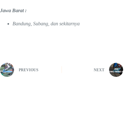
Jawa Barat :
Bandung, Subang, dan sekitarnya
PREVIOUS
NEXT