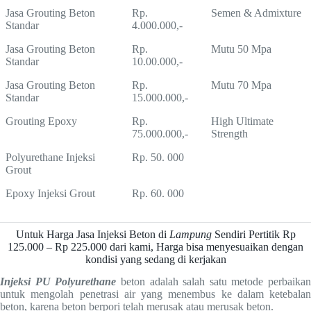
Jasa Grouting Beton
Rp.
Semen & Admixture
Standar
4.000.000,-
Jasa Grouting Beton
Rp.
Mutu 50 Mpa
Standar
10.00.000,-
Jasa Grouting Beton
Rp.
Mutu 70 Mpa
Standar
15.000.000,-
Grouting Epoxy
Rp.
High Ultimate
75.000.000,-
Strength
Polyurethane Injeksi
Rp. 50. 000
Grout
Epoxy Injeksi Grout
Rp. 60. 000
Untuk Harga Jasa Injeksi Beton di
Lampung
Sendiri Pertitik Rp
125.000 – Rp 225.000 dari kami, Harga bisa menyesuaikan dengan
kondisi yang sedang di kerjakan
Injeksi PU Polyurethane
beton adalah salah satu metode perbaikan
untuk mengolah penetrasi air yang menembus ke dalam ketebalan
beton, karena beton berpori telah merusak atau merusak beton.