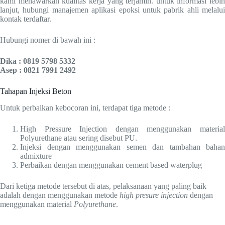
kami menawarkan kualitas kerja yang terjamin. untuk informasi lebih
lanjut, hubungi manajemen aplikasi epoksi untuk pabrik ahli melalui
kontak terdaftar.
Hubungi nomer di bawah ini :
Dika : 0819 5798 5332
Asep : 0821 7991 2492
Tahapan Injeksi Beton
Untuk perbaikan kebocoran ini, terdapat tiga metode :
High Pressure Injection dengan menggunakan material
Polyurethane atau sering disebut PU.
Injeksi dengan menggunakan semen dan tambahan bahan
admixture
Perbaikan dengan menggunakan cement based waterplug
Dari ketiga metode tersebut di atas, pelaksanaan yang paling baik
adalah dengan menggunakan metode
high presure injection
dengan
menggunakan material
Polyurethane
.