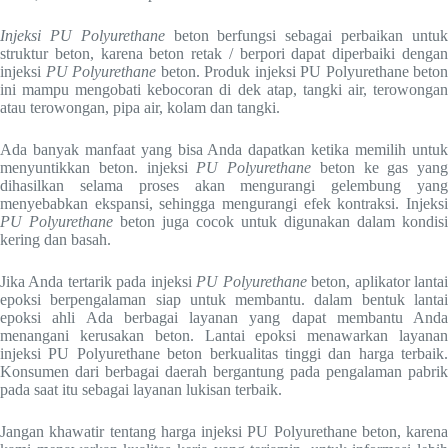
Injeksi PU Polyurethane
beton berfungsi sebagai perbaikan untu
struktur beton, karena beton retak / berpori dapat diperbaiki dengan
injeksi
PU Polyurethane
beton. Produk injeksi PU Polyurethane beton
ini mampu mengobati kebocoran di dek atap, tangki air, terowongan
atau terowongan, pipa air, kolam dan tangki.
Ada banyak manfaat yang bisa Anda dapatkan ketika memilih untuk
menyuntikkan beton. injeksi
PU Polyurethane
beton ke gas yang
dihasilkan selama proses akan mengurangi gelembung yang
menyebabkan ekspansi, sehingga mengurangi efek kontraksi. Injeksi
PU Polyurethane
beton juga cocok untuk digunakan dalam kondisi
kering dan basah.
Jika Anda tertarik pada injeksi
PU Polyurethane
beton, aplikator lanta
epoksi berpengalaman siap untuk membantu. dalam bentuk lantai
epoksi ahli Ada berbagai layanan yang dapat membantu Anda
menangani kerusakan beton. Lantai epoksi menawarkan layanan
injeksi PU Polyurethane beton berkualitas tinggi dan harga terbaik.
Konsumen dari berbagai daerah bergantung pada pengalaman pabrik
pada saat itu sebagai layanan lukisan terbaik.
Jangan khawatir tentang harga injeksi PU Polyurethane beton, karena