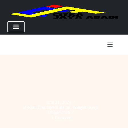
Skip
to
content
Juni 21, 2024
Bekasi
,
Jasa Injeksi Beton
,
Wilayah Kerja
Jabodetabeh
1 Comment