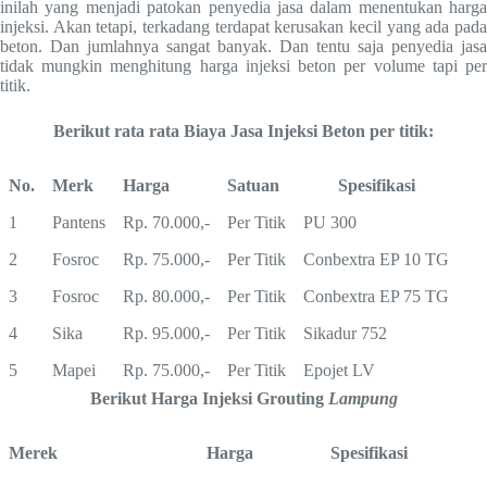
inilah yang menjadi patokan penyedia jasa dalam menentukan harga
injeksi. Akan tetapi, terkadang terdapat kerusakan kecil yang ada pada
beton. Dan jumlahnya sangat banyak. Dan tentu saja penyedia jasa
tidak mungkin menghitung harga injeksi beton per volume tapi per
titik.
Berikut rata rata Biaya Jasa Injeksi Beton per titik:
No.
Merk
Harga
Satuan
Spesifikasi
1
Pantens
Rp. 70.000,-
Per Titik
PU 300
2
Fosroc
Rp. 75.000,-
Per Titik
Conbextra EP 10 TG
3
Fosroc
Rp. 80.000,-
Per Titik
Conbextra EP 75 TG
4
Sika
Rp. 95.000,-
Per Titik
Sikadur 752
5
Mapei
Rp. 75.000,-
Per Titik
Epojet LV
Berikut Harga Injeksi Grouting
Lampung
Merek
Harga
Spesifikasi