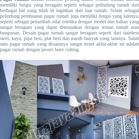
memiliki fungsi yang beragam seperti sebagai pelindung rumah dari
berbagai hal yang tidak di inginkan dari luar rumah. Selain sebagai
pelindung pembuatan pagar rumah juga memiliki fungsi yang lainnya,
seperti sebagai penambah nilai estetika dengan model dan bahan yang
sangat beragam yang dapat disesuaikan dengan teman rumah atau
bangunan. Desain pagar rumah sangat beragam seperti dari stainless
steel, kayu, pipa besi, plat besi dan masih banyak yang lainnya. Salah
satu pagar rumah yang desainnya sangat
trend
akhir-akhir ini adala
pagar rumah dengan proses laser cutting.