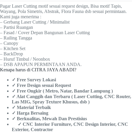
Pagar Laser Cutting motif sesuai request design, Bisa motif Tapis,
Wayang, Pola Simetris, Abstrak, Flora Fauna dsb sesuai permintaan.
Kami juga menerima :
– Gerbang Laser Cutting / Minimalist
– Partisi Ruangan
– Fasad / Cover Depan Bangunan Laser Cutting
– Railing Tangga
– Canopy
– Kitchen Set
– BackDrop
– Huruf Timbul / Neonbox
– DSB APAPUN PERMINTAAN ANDA.
Kenapa harus di CITRA JAYA ABADI?
✓ Free Survey Lokasi
✓ Free Design sesuai Request
✓ Free Ongkir ( Metro, Natar, Bandar Lampung )
✓ Alat Canggih dan Terbaru ( Laser Cutting, CNC Router,
Las MIG, Spray Texture Khusus, dsb )
✓ Material Terbaik
✓ Harga Bersaing
✓ Berkualitas, Mewah Dan Prestisius
✓ CNC Interior Furniture, CNC Design Interior, CNC
Exterior, Contractor