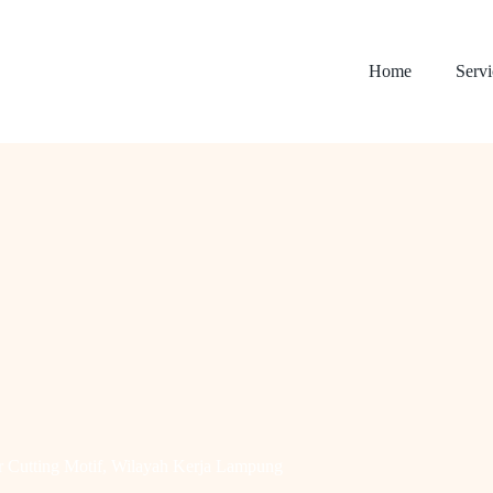
Home
Servi
r Cutting Motif
,
Wilayah Kerja Lampung