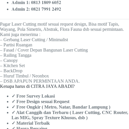
Admin 1: 0813 1809 6052
Admin 2: 0821 7991 2492
Pagar Laser Cutting motif sesuai request design, Bisa motif Tapis,
Wayang, Pola Simetris, Abstrak, Flora Fauna dsb sesuai permintaan.
Kami juga menerima :
– Gerbang Laser Cutting / Minimalist
– Partisi Ruangan
– Fasad / Cover Depan Bangunan Laser Cutting
– Railing Tangga
– Canopy
– Kitchen Set
– BackDrop
– Huruf Timbul / Neonbox
– DSB APAPUN PERMINTAAN ANDA.
Kenapa harus di CITRA JAYA ABADI?
✓ Free Survey Lokasi
✓ Free Design sesuai Request
✓ Free Ongkir ( Metro, Natar, Bandar Lampung )
✓ Alat Canggih dan Terbaru ( Laser Cutting, CNC Router,
Las MIG, Spray Texture Khusus, dsb )
✓ Material Terbaik
✓ Harga Bersaing