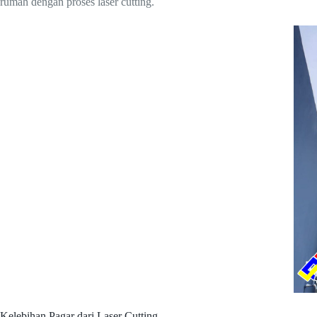
rumah dengan proses laser cutting.
Kelebihan Pagar dari Laser Cutting