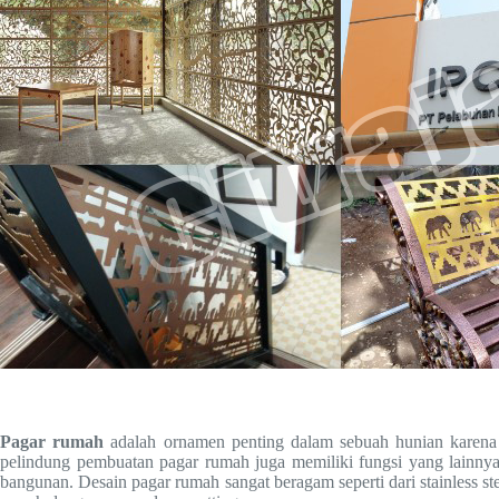
Pagar rumah
adalah ornamen penting dalam sebuah hunian karena m
pelindung pembuatan pagar rumah juga memiliki fungsi yang lainnya
bangunan. Desain pagar rumah sangat beragam seperti dari stainless st