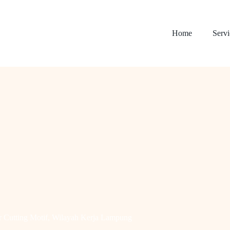
Home
Servi
r Cutting Motif
,
Wilayah Kerja Lampung