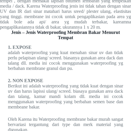
tempel , dengan memakai lapisan bitumen lembaran yang tempelkan
media / dack. Karena Waterproofing jenis ini tidak tahan dengan sinar
UV dan IR dari sinar matahari harus sreed/ plester ulang, elastisitas
yang tinggi. membrane ini cocok untuk pengaplikasian pada area yg
tidak bole ada api/ area yg mudah terbakar, kareamna
pengaplikasiannya tidak di bakar, ukurannya 1 x 20 m.
Jenis – Jenis Waterproofing Membran Bakar Menurut
Tempat
1. EXPOSE
adalah waterproofing yang kuat menahan sinar uv dan tidak
perlu pelapisan ulang/ screed. biasanya gunakan area dack dan
talang dll. media ini cocok menggunakan waterproofing yg
berbahan membrane granul dan pu.
2. NON EXPOSE
Berikut ini adalah waterproofing yang tidak kuat dengan sinar
uv dan harus lapissi ulang/ screed. biasaya gunakan area dack
dan talang, kamar mandi kolam dll. media ini cocok
menggunakan waterproofing yang berbahan semen base dan
membeane bakar.
Oleh Karena itu Waterproofing membrane bakar murah sangat
bervariasi tergantung dari type dan merk material yang
digunakan.