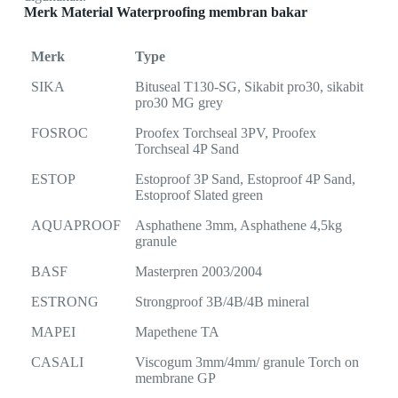
Merk Material Waterproofing membran bakar
Merk
Type
SIKA
Bituseal T130-SG, Sikabit pro30, sikabit
pro30 MG grey
FOSROC
Proofex Torchseal 3PV, Proofex
Torchseal 4P Sand
ESTOP
Estoproof 3P Sand, Estoproof 4P Sand,
Estoproof Slated green
AQUAPROOF
Asphathene 3mm, Asphathene 4,5kg
granule
BASF
Masterpren 2003/2004
ESTRONG
Strongproof 3B/4B/4B mineral
MAPEI
Mapethene TA
CASALI
Viscogum 3mm/4mm/ granule Torch on
membrane GP