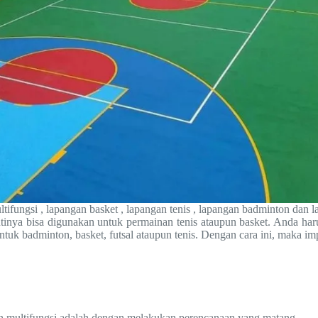
ifungsi , lapangan basket , lapangan tenis , lapangan badminton dan l
inya bisa digunakan untuk permainan tenis ataupun basket. Anda har
tuk badminton, basket, futsal ataupun tenis. Dengan cara ini, maka i
multifungsi adalah dengan melakukan perencanaan yang matang.