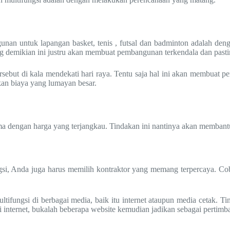
nan untuk lapangan basket, tenis , futsal dan badminton adalah den
g demikian ini justru akan membuat pembangunan terkendala dan past
ersebut di kala mendekati hari raya. Tentu saja hal ini akan membuat 
n biaya yang lumayan besar.
ama dengan harga yang terjangkau. Tindakan ini nantinya akan memba
, Anda juga harus memilih kontraktor yang memang terpercaya. Coba
tifungsi di berbagai media, baik itu internet ataupun media cetak. 
ui internet, bukalah beberapa website kemudian jadikan sebagai pertim