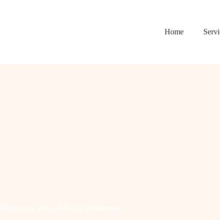
Home
Servi
ultifungsi
,
Wilayah Kerja Jabodetabeh