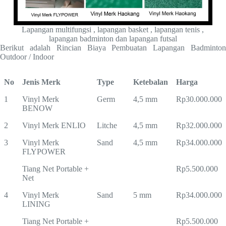
Lapangan multifungsi , lapangan basket , lapangan tenis ,
lapangan badminton dan lapangan futsal
Berikut adalah Rincian Biaya Pembuatan Lapangan Badminton
Outdoor / Indoor
No
Jenis Merk
Type
Ketebalan
Harga
1
Vinyl Merk
Germ
4,5 mm
Rp30.000.000
BENOW
2
Vinyl Merk ENLIO
Litche
4,5 mm
Rp32.000.000
3
Vinyl Merk
Sand
4,5 mm
Rp34.000.000
FLYPOWER
Tiang Net Portable +
Rp5.500.000
Net
4
Vinyl Merk
Sand
5 mm
Rp34.000.000
LINING
Tiang Net Portable +
Rp5.500.000