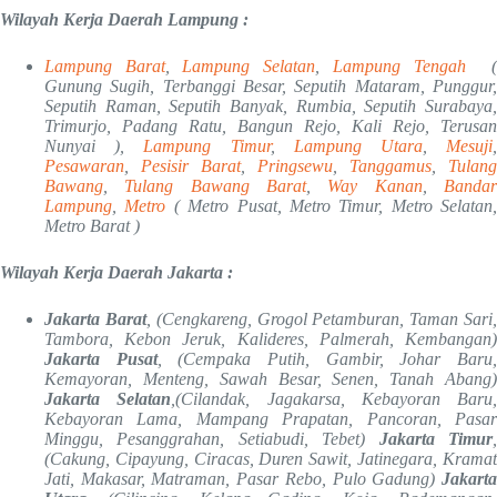
Wilayah Kerja Daerah Lampung :
Lampung Barat
,
Lampung Selatan
,
Lampung Tengah
Gunung Sugih, Terbanggi Besar, Seputih Mataram, Punggur,
Seputih Raman, Seputih Banyak, Rumbia, Seputih Surabaya,
Trimurjo, Padang Ratu, Bangun Rejo, Kali Rejo, Terusan
Nunyai ),
Lampung Timur
,
Lampung Utara
,
Mesuji
Pesawaran
,
Pesisir Barat
,
Pringsewu
,
Tanggamus
,
Tulang
Bawang
,
Tulang Bawang Barat
,
Way Kanan
,
Banda
Lampung
,
Metro
( Metro Pusat, Metro Timur, Metro Selatan,
Metro Barat )
Wilayah Kerja Daerah Jakarta :
Jakarta Barat
, (Cengkareng, Grogol Petamburan, Taman Sari
Tambora, Kebon Jeruk, Kalideres, Palmerah, Kembangan)
Jakarta Pusat
, (Cempaka Putih, Gambir, Johar Baru
Kemayoran, Menteng, Sawah Besar, Senen, Tanah Abang)
Jakarta Selatan
,(Cilandak, Jagakarsa, Kebayoran Baru,
Kebayoran Lama, Mampang Prapatan, Pancoran, Pasar
Minggu, Pesanggrahan, Setiabudi, Tebet)
Jakarta Timur
(Cakung, Cipayung, Ciracas, Duren Sawit, Jatinegara, Kramat
Jati, Makasar, Matraman, Pasar Rebo, Pulo Gadung)
Jakarta