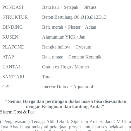
PONDASI
Batu kali + Setapak + Strauss
STRUKTUR
Beton Bertulang Ø8,Ø10,Ø12D13
DINDING
Bata merah + Plester + Acian
KUSEN
Alumunium YKK / Jati
PLAFOND
Rangka hollow + Gypsum
ATAP
Baja ringan + Genteng Keramik
LANTAI
Granit ex Hugo / Marmer
SANITARI
Toto
CAT
Interior Dulux + Aquaproof
”
Semua Harga dan peritungan diatas masih bisa disesuaikan
dengan Keinginan dan kantong Anda.”
Sistem Cost & Fee
( Pengawasan ) Tenaga Ahli Teknik Sipil dan Arsitek dari CV Citra
Jaya Abadi juga melayani pekerjaan proyek untuk proses pelaksanaan