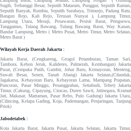
Lampung Barat, Lampung Selatan, Lampung Tengah ( Gunung
Sugih, Terbanggi Besar, Seputih Mataram, Punggur, Seputih Raman,
Seputih Banyak, Rumbia, Seputih Surabaya, Trimurjo, Padang Ratu,
Bangun Rejo, Kali Rejo, Terusan Nunyai ), Lampung Timur,
Lampung Utara, Mesuji, Pesawaran, Pesisir Barat, Pringsewu,
Tanggamus, Tulang Bawang, Tulang Bawang Barat, Way Kanan,
Bandar Lampung, Metro ( Metro Pusat, Metro Timur, Metro Selatan,
Metro Barat )
Wilayah Kerja Daerah Jakarta
:
Jakarta Barat, (Cengkareng, Grogol Petamburan, Taman Sari,
Tambora, Kebon Jeruk, Kalideres, Palmerah, Kembangan) Jakarta
Pusat, (Cempaka Putih, Gambir, Johar Baru, Kemayoran, Menteng,
Sawah Besar, Senen, Tanah Abang) Jakarta Selatan,(Cilandak,
Jagakarsa, Kebayoran Baru, Kebayoran Lama, Mampang Prapatan,
Pancoran, Pasar Minggu, Pesanggrahan, Setiabudi, Tebet) Jakarta
Timur, (Cakung, Cipayung, Ciracas, Duren Sawit, Jatinegara, Kramat
Jati, Makasar, Matraman, Pasar Rebo, Pulo Gadung) Jakarta Utara,
(Cilincing, Kelapa Gading, Koja, Pademangan, Penjaringan, Tanjung
Priok)
Jabodetabek
:
Kota Jakarta Barat, Jakarta Pusat, Jakarta Selatan, Jakarta Timur,