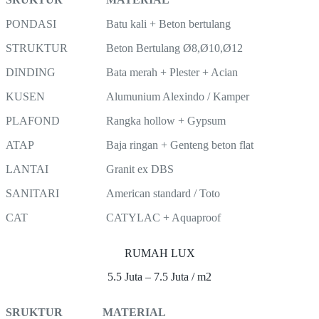
PONDASI
Batu kali + Beton bertulang
STRUKTUR
Beton Bertulang Ø8,Ø10,Ø12
DINDING
Bata merah + Plester + Acian
KUSEN
Alumunium Alexindo / Kamper
PLAFOND
Rangka hollow + Gypsum
ATAP
Baja ringan + Genteng beton flat
LANTAI
Granit ex DBS
SANITARI
American standard / Toto
CAT
CATYLAC + Aquaproof
RUMAH LUX
5.5 Juta – 7.5 Juta / m2
SRUKTUR
MATERIAL