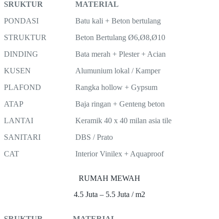
SRUKTUR
MATERIAL
PONDASI
Batu kali + Beton bertulang
STRUKTUR
Beton Bertulang Ø6,Ø8,Ø10
DINDING
Bata merah + Plester + Acian
KUSEN
Alumunium lokal / Kamper
PLAFOND
Rangka hollow + Gypsum
ATAP
Baja ringan + Genteng beton
LANTAI
Keramik 40 x 40 milan asia tile
SANITARI
DBS / Prato
CAT
Interior Vinilex + Aquaproof
RUMAH MEWAH
4.5 Juta – 5.5 Juta / m2
SRUKTUR
MATERIAL