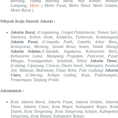
Bawang, Tulang Bawang Barat, Way Kanan, Bandar
Lampung,
Metro
( Metro Pusat, Metro Timur, Metro Selatan,
Metro Barat )
Wilayah Kerja Daerah Jakarta :
Jakarta Barat
, (Cengkareng, Grogol Petamburan, Taman Sari
Tambora, Kebon Jeruk, Kalideres, Palmerah, Kembangan)
Jakarta Pusat
, (Cempaka Putih, Gambir, Johar Baru
Kemayoran, Menteng, Sawah Besar, Senen, Tanah Abang)
Jakarta Selatan
,(Cilandak, Jagakarsa, Kebayoran Baru,
Kebayoran Lama, Mampang Prapatan, Pancoran, Pasar
Minggu, Pesanggrahan, Setiabudi, Tebet)
Jakarta Timur
(Cakung, Cipayung, Ciracas, Duren Sawit, Jatinegara, Kramat
Jati, Makasar, Matraman, Pasar Rebo, Pulo Gadung)
Jakarta
Utara
, (Cilincing, Kelapa Gading, Koja, Pademangan,
Penjaringan, Tanjung Priok)
Jabodetabek :
Kota Jakarta Barat, Jakarta Pusat, Jakarta Selatan, Jakarta
Timur, Jakarta Utara, Kota Bogor, Kabupaten Bogor, Kota
Depok, Kota Tangerang, Kota Tangerang Selatan, Kabupaten
Tangerang, Kota Bekasi, Kabupaten Bekasi.