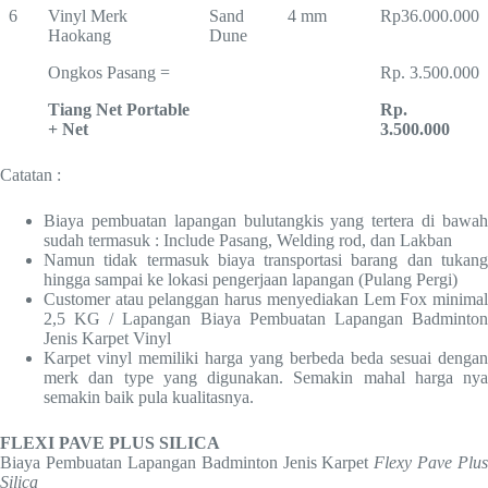
6
Vinyl Merk
Sand
4 mm
Rp36.000.000
Haokang
Dune
Ongkos Pasang =
Rp. 3.500.000
Tiang Net Portable
Rp.
+ Net
3.500.000
Catatan :
Biaya pembuatan lapangan bulutangkis yang tertera di bawah
sudah termasuk : Include Pasang, Welding rod, dan Lakban
Namun tidak termasuk biaya transportasi barang dan tukang
hingga sampai ke lokasi pengerjaan lapangan (Pulang Pergi)
Customer atau pelanggan harus menyediakan Lem Fox minimal
2,5 KG / Lapangan Biaya Pembuatan Lapangan Badminton
Jenis Karpet Vinyl
Karpet vinyl memiliki harga yang berbeda beda sesuai dengan
merk dan type yang digunakan. Semakin mahal harga nya
semakin baik pula kualitasnya.
FLEXI PAVE PLUS SILICA
Biaya Pembuatan Lapangan Badminton Jenis Karpet
Flexy Pave Plus
Silica