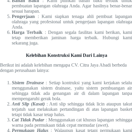
Bahan Baku
: Kami pilihkan bahan baku terbaik untuk
pembuatan lapangan olahraga Anda. Agar hasilnya benar-benar
sesuai harapan.
Pengerjaan
: Kami siapkan tenaga ahli pembuat lapangan
olahraga yang profesional untuk pengerjaan lapangan olahraga
Anda.
Harga Terbaik
: Dengan segala fasilitas kami berikan, kami
tetap memberikan jaminan harga terbaik. Hubungi kami
sekarang juga.
Kelebihan Konstruksi Kami Dari Lainya
Berikut ini adalah kelebihan mengapa CV. Citra Jaya Abadi berbeda
dengan perusahaan lainya:
Sistem Drainase
: Setiap kontruksi yang kami kerjakan selalu
menggunakan sistem drainase, yaitu sistem pembuangan air
sehingga tidak ada genangan air di dalam lapangan tanpa
mempengaruhi gerak bola.
Anti Slip (Kasat)
: Anti slip sehingga tidak licin ataupun takut
terjatuh saat melakukan pertandingan di atas lapangan basket
tetapi tidak kasar tetap halus.
Cat Tidak Pudar
: Menggunakan cat khusus lapangan sehingga
warna pada permukaan tidak cepat memudar (awet).
Permukaan Halus
: Walaupun kasat tetapi permukaan kam