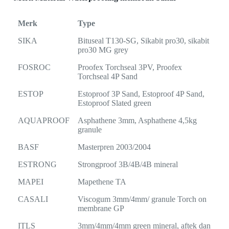
Merk
Type
SIKA
Bituseal T130-SG, Sikabit pro30, sikabit
pro30 MG grey
FOSROC
Proofex Torchseal 3PV, Proofex
Torchseal 4P Sand
ESTOP
Estoproof 3P Sand, Estoproof 4P Sand,
Estoproof Slated green
AQUAPROOF
Asphathene 3mm, Asphathene 4,5kg
granule
BASF
Masterpren 2003/2004
ESTRONG
Strongproof 3B/4B/4B mineral
MAPEI
Mapethene TA
CASALI
Viscogum 3mm/4mm/ granule Torch on
membrane GP
ITLS
3mm/4mm/4mm green mineral, aftek dan