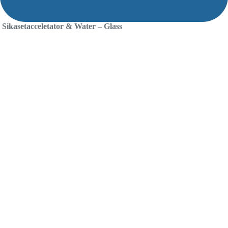
Sikasetacceletator & Water – Glass
Cairan Pengeras Beton by.Sika Indonesia