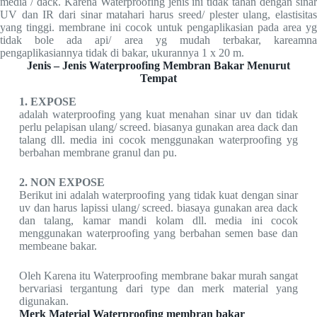
media / dack. Karena Waterproofing jenis ini tidak tahan dengan sinar
UV dan IR dari sinar matahari harus sreed/ plester ulang, elastisitas
yang tinggi. membrane ini cocok untuk pengaplikasian pada area yg
tidak bole ada api/ area yg mudah terbakar, kareamna
pengaplikasiannya tidak di bakar, ukurannya 1 x 20 m.
Jenis – Jenis Waterproofing Membran Bakar Menurut
Tempat
1. EXPOSE
adalah waterproofing yang kuat menahan sinar uv dan tidak
perlu pelapisan ulang/ screed. biasanya gunakan area dack dan
talang dll. media ini cocok menggunakan waterproofing yg
berbahan membrane granul dan pu.
2. NON EXPOSE
Berikut ini adalah waterproofing yang tidak kuat dengan sinar
uv dan harus lapissi ulang/ screed. biasaya gunakan area dack
dan talang, kamar mandi kolam dll. media ini cocok
menggunakan waterproofing yang berbahan semen base dan
membeane bakar.
Oleh Karena itu Waterproofing membrane bakar murah sangat
bervariasi tergantung dari type dan merk material yang
digunakan.
Merk Material Waterproofing membran bakar