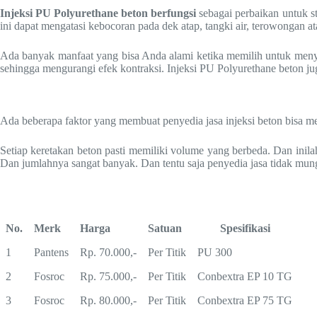
Injeksi PU Polyurethane beton berfungsi
sebagai perbaikan untuk st
ini dapat mengatasi kebocoran pada dek atap, tangki air, terowongan a
Ada banyak manfaat yang bisa Anda alami ketika memilih untuk meny
sehingga mengurangi efek kontraksi. Injeksi PU Polyurethane beton j
Ada beberapa faktor yang membuat penyedia jasa injeksi beton bisa me
Setiap keretakan beton pasti memiliki volume yang berbeda. Dan inila
Dan jumlahnya sangat banyak. Dan tentu saja penyedia jasa tidak mungk
No.
Merk
Harga
Satuan
Spesifikasi
1
Pantens
Rp. 70.000,-
Per Titik
PU 300
2
Fosroc
Rp. 75.000,-
Per Titik
Conbextra EP 10 TG
3
Fosroc
Rp. 80.000,-
Per Titik
Conbextra EP 75 TG