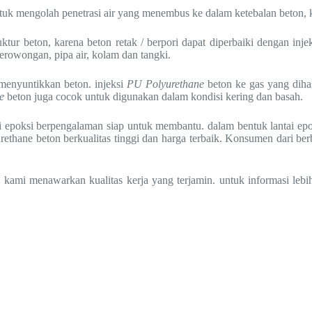
ntuk mengolah penetrasi air yang menembus ke dalam ketebalan beton, k
ktur beton, karena beton retak / berpori dapat diperbaiki dengan inje
erowongan, pipa air, kolam dan tangki.
menyuntikkan beton. injeksi
PU Polyurethane
beton ke gas yang dih
e
beton juga cocok untuk digunakan dalam kondisi kering dan basah.
tai epoksi berpengalaman siap untuk membantu. dalam bentuk lantai 
ethane beton berkualitas tinggi dan harga terbaik. Konsumen dari ber
 kami menawarkan kualitas kerja yang terjamin. untuk informasi lebih