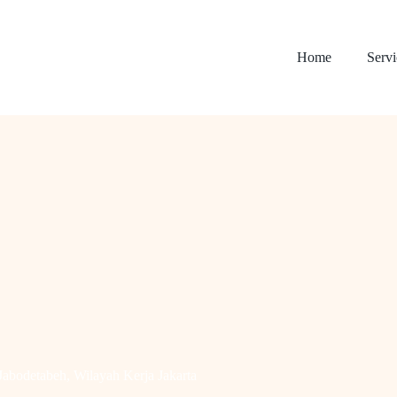
Home
Servi
Jabodetabeh
,
Wilayah Kerja Jakarta