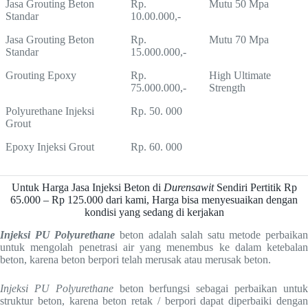
Jasa Grouting Beton
Rp.
Mutu 50 Mpa
Standar
10.00.000,-
Jasa Grouting Beton
Rp.
Mutu 70 Mpa
Standar
15.000.000,-
Grouting Epoxy
Rp.
High Ultimate
75.000.000,-
Strength
Polyurethane Injeksi
Rp. 50. 000
Grout
Epoxy Injeksi Grout
Rp. 60. 000
Untuk Harga Jasa Injeksi Beton di
Durensawit
Sendiri Pertitik Rp
65.000 – Rp 125.000 dari kami, Harga bisa menyesuaikan dengan
kondisi yang sedang di kerjakan
Injeksi PU Polyurethane
beton adalah salah satu metode perbaikan
untuk mengolah penetrasi air yang menembus ke dalam ketebalan
beton, karena beton berpori telah merusak atau merusak beton.
Injeksi PU Polyurethane
beton berfungsi sebagai perbaikan untu
struktur beton, karena beton retak / berpori dapat diperbaiki dengan