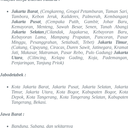
Jakarta Barat
, (Cengkareng, Grogol Petamburan, Taman Sari
Tambora, Kebon Jeruk, Kalideres, Palmerah, Kembangan)
Jakarta Pusat
, (Cempaka Putih, Gambir, Johar Baru
Kemayoran, Menteng, Sawah Besar, Senen, Tanah Abang)
Jakarta Selatan
,(Cilandak, Jagakarsa, Kebayoran Baru,
Kebayoran Lama, Mampang Prapatan, Pancoran, Pasar
Minggu, Pesanggrahan, Setiabudi, Tebet)
Jakarta Timur
(Cakung, Cipayung, Ciracas, Duren Sawit, Jatinegara, Kramat
Jati, Makasar, Matraman, Pasar Rebo, Pulo Gadung)
Jakarta
Utara
, (Cilincing, Kelapa Gading, Koja, Pademangan,
Penjaringan, Tanjung Priok)
Jabodetabek :
Kota Jakarta Barat, Jakarta Pusat, Jakarta Selatan, Jakarta
Timur, Jakarta Utara, Kota Bogor, Kabupaten Bogor, Kota
Depok, Kota Tangerang, Kota Tangerang Selatan, Kabupaten
Tangerang, Bekasi.
Jawa Barat :
Bandung, Subang, dan sekitarnya