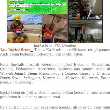
Injeksi beton PU, Grouting
J
asa Injeksi Beton
–
Terima Kasih telah memilih kami sebagai partner
Anda dalam Perbaikan Kebocoran, dan Injeksi beton.
Kami Spesialis masalah Kebocoran, Injeksi Beton, di Perumahan,
Gedung, Perkantoran, Apartemen, Basment dan lainnya untuk di
Wilayah
Jakarta Timur
Mencangkup
( Cakung, Cipayung, Ciracas,
Duren Sawit, Jatinegara, Kramat Jati, Makasar, Matraman, Pasar
Rebo, Pulo Gadung )
Injeksi beton menjadi salah satu cara perbaikan kebocoran atau retakan
pada beton baik dinding ataupun lantai.
Cara ini lebih dipilih dari pada harus bongkar ulang beton, yang tentu