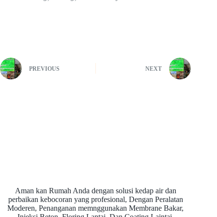
PREVIOUS
NEXT
Aman kan Rumah Anda dengan solusi kedap air dan
perbaikan kebocoran yang profesional, Dengan Peralatan
Moderen, Penanganan memnggunakan Membrane Bakar,
Injeksi Beton, Floring Lantai, Dan Coating Laintai,