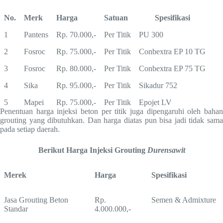
No.
Merk
Harga
Satuan
Spesifikasi
1
Pantens
Rp. 70.000,-
Per Titik
PU 300
2
Fosroc
Rp. 75.000,-
Per Titik
Conbextra EP 10 TG
3
Fosroc
Rp. 80.000,-
Per Titik
Conbextra EP 75 TG
4
Sika
Rp. 95.000,-
Per Titik
Sikadur 752
5
Mapei
Rp. 75.000,-
Per Titik
Epojet LV
Penentuan harga injeksi beton per titik juga dipengaruhi oleh bahan
grouting yang dibutuhkan. Dan harga diatas pun bisa jadi tidak sama
pada setiap daerah.
Berikut Harga Injeksi Grouting
Durensawit
Merek
Harga
Spesifikasi
Jasa Grouting Beton
Rp.
Semen & Admixture
Standar
4.000.000,-