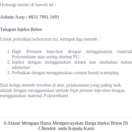
Hubungi nomer di bawah ini :
Admin Asep : 0821 7991 2492
Tahapan Injeksi Beton
Untuk perbaikan kebocoran ini, terdapat tiga metode :
High Pressure Injection dengan menggunakan material
Polyurethane atau sering disebut PU.
Injeksi dengan menggunakan semen dan tambahan bahan
admixture
Perbaikan dengan menggunakan cement based waterplug
Dari ketiga metode tersebut di atas, pelaksanaan yang paling baik
adalah dengan menggunakan metode
high presure injection
dengan
menggunakan material
Polyurethane
.
6 Alasan Mengapa Harus Mempercayakan Harga Injeksi Beton Di
CIlandak
anda Kepada Kami