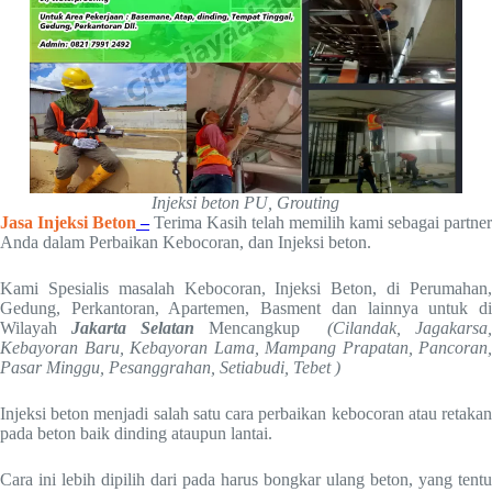
Injeksi beton PU, Grouting
J
asa Injeksi Beton
–
Terima Kasih telah memilih kami sebagai partner
Anda dalam Perbaikan Kebocoran, dan Injeksi beton.
Kami Spesialis masalah Kebocoran, Injeksi Beton, di Perumahan,
Gedung, Perkantoran, Apartemen, Basment dan lainnya untuk di
Wilayah
Jakarta Selatan
Mencangkup
(Cilandak, Jagakarsa
Kebayoran Baru, Kebayoran Lama, Mampang Prapatan, Pancoran,
Pasar Minggu, Pesanggrahan, Setiabudi, Tebet )
Injeksi beton menjadi salah satu cara perbaikan kebocoran atau retakan
pada beton baik dinding ataupun lantai.
Cara ini lebih dipilih dari pada harus bongkar ulang beton, yang tentu