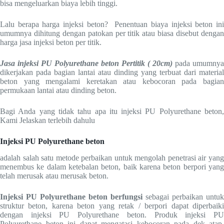
bisa mengeluarkan biaya lebih tinggi.
Lalu berapa harga injeksi beton? Penentuan biaya injeksi beton ini
umumnya dihitung dengan patokan per titik atau biasa disebut dengan
harga jasa injeksi beton per titik.
Jasa injeksi PU Polyurethane beton Pertitik ( 20cm)
pada umumnya
dikerjakan pada bagian lantai atau dinding yang terbuat dari material
beton yang mengalami keretakan atau kebocoran pada bagian
permukaan lantai atau dinding beton.
Bagi Anda yang tidak tahu apa itu injeksi PU Polyurethane beton,
Kami Jelaskan terlebih dahulu
Injeksi PU Polyurethane beton
adalah salah satu metode perbaikan untuk mengolah penetrasi air yang
menembus ke dalam ketebalan beton, baik karena beton berpori yang
telah merusak atau merusak beton.
Injeksi PU Polyurethane beton berfungsi
sebagai perbaikan untuk
struktur beton, karena beton yang retak / berpori dapat diperbaiki
dengan injeksi PU Polyurethane beton. Produk injeksi PU
Polyurethane beton ini dapat mengatasi kebocoran pada dek atap,