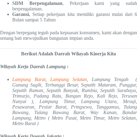
SDM Berpengalaman
, Pekerjaan kami yang suda
berpengalaman.
Garansi,
Setiap pekerjaan kita memiliki garansi mulai dari 6
Bulan sampai 5 Tahun
Dengan berpegang teguh pada kepuasan konsumen, kami akan dengan
senang hati mewujudkan bangunan impian anda.
Berikut Adalah Daerah Wilayah Kinerja Kita
Wilayah Kerja Daerah Lampung :
Lampung Barat
,
Lampung Selatan
, Lampung Tengah 
Gunung Sugih, Terbanggi Besar, Seputih Mataram, Punggur,
Seputih Raman, Seputih Banyak, Rumbia, Seputih Surabaya,
Trimurjo, Padang Ratu, Bangun Rejo, Kali Rejo, Terusan
Nunyai ), Lampung Timur, Lampung Utara, Mesuji,
Pesawaran, Pesisir Barat, Pringsewu, Tanggamus, Tulang
Bawang, Tulang Bawang Barat, Way Kanan, Bandar
Lampung, Metro ( Metro Pusat, Metro Timur, Metro Selatan,
Metro Barat )
Wilayah Kerja Daerah Jakarta :