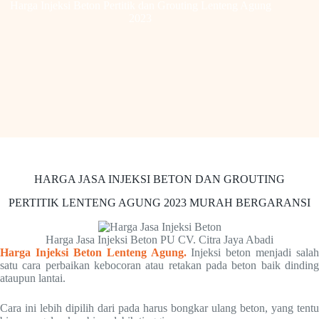
Harga Injeksi Beton Pertitik dan Grouting Lenteng Agung
2023
HARGA JASA INJEKSI BETON DAN GROUTING
PERTITIK LENTENG AGUNG 2023 MURAH BERGARANSI
Harga Jasa Injeksi Beton PU CV. Citra Jaya Abadi
Harga Injeksi Beton Lenteng Agung.
Injeksi beton menjadi salah
satu cara perbaikan kebocoran atau retakan pada beton baik dinding
ataupun lantai.
Cara ini lebih dipilih dari pada harus bongkar ulang beton, yang tentu