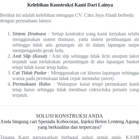
Kelebihan Konstruksi Kami Dari Lainya
Berikut ini adalah kelebihan mengapa CV. Citra Jaya Abadi berbeda
dengan perusahaan lainya:
Sistem Drainase
: Setiap kontruksi yang kami kerjakan selalu
menggunakan sistem drainase, yaitu sistem pembuangan air
sehingga tidak ada genangan air di dalam lapangan tanpa
mempengaruhi gerak bola.
Anti Slip (Kasat)
: Anti slip sehingga tidak licin ataupun takut
terjatuh saat melakukan pertandingan di atas lapangan basket
tetapi tidak kasar tetap halus.
Cat Tidak Pudar
: Menggunakan cat khusus lapangan sehingga
warna pada permukaan tidak cepat memudar (awet).
Permukaan Halus
: Walaupun kasat tetapi permukaan kam
tetap harus sehingga tidak membuat cidera/luka pemain yang
terjatuh.
SOLUSI KONSTRUKSI ANDA
Anda bingung cari Spesialis Kebocoran, Injeksi Beton Lenteng Agung
yang berkualitas dan terpercaya?
Tenang Kami menawarkan berbagai solusi untuk anda. KAMI