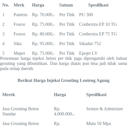
No.
Merk
Harga
Satuan
Spesifikasi
1
Pantens
Rp. 70.000,-
Per Titik
PU 300
2
Fosroc
Rp. 75.000,-
Per Titik
Conbextra EP 10 TG
3
Fosroc
Rp. 80.000,-
Per Titik
Conbextra EP 75 TG
4
Sika
Rp. 95.000,-
Per Titik
Sikadur 752
5
Mapei
Rp. 75.000,-
Per Titik
Epojet LV
Penentuan harga injeksi beton per titik juga dipengaruhi oleh bahan
grouting yang dibutuhkan. Dan harga diatas pun bisa jadi tidak sama
pada setiap daerah.
Berikut Harga Injeksi Grouting Lenteng Agung
Merek
Harga
Spesifikasi
Jasa Grouting Beton
Rp.
Semen & Admixture
Standar
4.000.000,-
Jasa Grouting Beton
Rp.
Mutu 50 Mpa