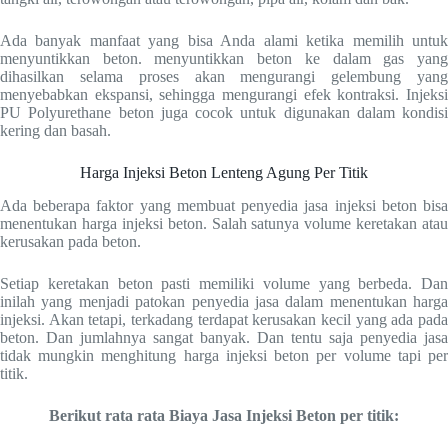
Ada banyak manfaat yang bisa Anda alami ketika memilih untuk
menyuntikkan beton. menyuntikkan beton ke dalam gas yang
dihasilkan selama proses akan mengurangi gelembung yang
menyebabkan ekspansi, sehingga mengurangi efek kontraksi. Injeksi
PU Polyurethane beton juga cocok untuk digunakan dalam kondisi
kering dan basah.
Harga Injeksi Beton Lenteng Agung Per Titik
Ada beberapa faktor yang membuat penyedia jasa injeksi beton bisa
menentukan harga injeksi beton. Salah satunya volume keretakan atau
kerusakan pada beton.
Setiap keretakan beton pasti memiliki volume yang berbeda. Dan
inilah yang menjadi patokan penyedia jasa dalam menentukan harga
injeksi. Akan tetapi, terkadang terdapat kerusakan kecil yang ada pada
beton. Dan jumlahnya sangat banyak. Dan tentu saja penyedia jasa
tidak mungkin menghitung harga injeksi beton per volume tapi per
titik.
Berikut rata rata Biaya Jasa Injeksi Beton per titik: