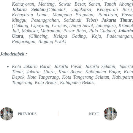
Kemayoran, Menteng, Sawah Besar, Senen, Tanah Abang)
Jakarta Selatan
,(Cilandak, Jagakarsa, Kebayoran Baru,
Kebayoran Lama, Mampang Prapatan, Pancoran, Pasar
Minggu, Pesanggrahan, Setiabudi, Tebet)
Jakarta Timur
(Cakung, Cipayung, Ciracas, Duren Sawit, Jatinegara, Kramat
Jati, Makasar, Matraman, Pasar Rebo, Pulo Gadung)
Jakarta
Utara
, (Cilincing, Kelapa Gading, Koja, Pademangan,
Penjaringan, Tanjung Priok)
Jabodetabek :
Kota Jakarta Barat, Jakarta Pusat, Jakarta Selatan, Jakarta
Timur, Jakarta Utara, Kota Bogor, Kabupaten Bogor, Kota
Depok, Kota Tangerang, Kota Tangerang Selatan, Kabupaten
Tangerang, Kota Bekasi, Kabupaten Bekasi.
PREVIOUS
NEXT