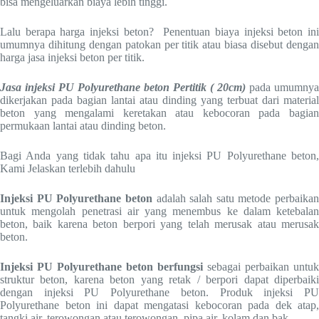
bisa mengeluarkan biaya lebih tinggi.
Lalu berapa harga injeksi beton? Penentuan biaya injeksi beton ini
umumnya dihitung dengan patokan per titik atau biasa disebut dengan
harga jasa injeksi beton per titik.
Jasa injeksi PU Polyurethane beton Pertitik ( 20cm)
pada umumnya
dikerjakan pada bagian lantai atau dinding yang terbuat dari material
beton yang mengalami keretakan atau kebocoran pada bagian
permukaan lantai atau dinding beton.
Bagi Anda yang tidak tahu apa itu injeksi PU Polyurethane beton,
Kami Jelaskan terlebih dahulu
Injeksi PU Polyurethane beton
adalah salah satu metode perbaikan
untuk mengolah penetrasi air yang menembus ke dalam ketebalan
beton, baik karena beton berpori yang telah merusak atau merusak
beton.
Injeksi PU Polyurethane beton berfungsi
sebagai perbaikan untuk
struktur beton, karena beton yang retak / berpori dapat diperbaiki
dengan injeksi PU Polyurethane beton. Produk injeksi PU
Polyurethane beton ini dapat mengatasi kebocoran pada dek atap,
tangki air, terowongan atau terowongan, pipa air, kolam dan bak.