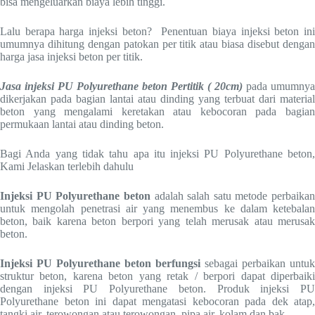
bisa mengeluarkan biaya lebih tinggi.
Lalu berapa harga injeksi beton? Penentuan biaya injeksi beton ini
umumnya dihitung dengan patokan per titik atau biasa disebut dengan
harga jasa injeksi beton per titik.
Jasa injeksi PU Polyurethane beton Pertitik ( 20cm)
pada umumnya
dikerjakan pada bagian lantai atau dinding yang terbuat dari material
beton yang mengalami keretakan atau kebocoran pada bagian
permukaan lantai atau dinding beton.
Bagi Anda yang tidak tahu apa itu injeksi PU Polyurethane beton,
Kami Jelaskan terlebih dahulu
Injeksi PU Polyurethane beton
adalah salah satu metode perbaikan
untuk mengolah penetrasi air yang menembus ke dalam ketebalan
beton, baik karena beton berpori yang telah merusak atau merusak
beton.
Injeksi PU Polyurethane beton berfungsi
sebagai perbaikan untuk
struktur beton, karena beton yang retak / berpori dapat diperbaiki
dengan injeksi PU Polyurethane beton. Produk injeksi PU
Polyurethane beton ini dapat mengatasi kebocoran pada dek atap,
tangki air, terowongan atau terowongan, pipa air, kolam dan bak.