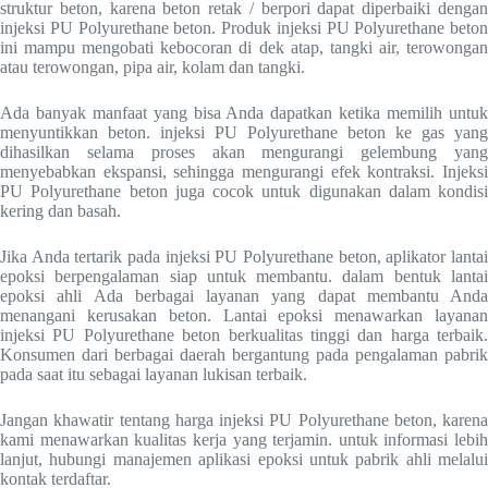
struktur beton, karena beton retak / berpori dapat diperbaiki dengan
injeksi PU Polyurethane beton. Produk injeksi PU Polyurethane beton
ini mampu mengobati kebocoran di dek atap, tangki air, terowongan
atau terowongan, pipa air, kolam dan tangki.
Ada banyak manfaat yang bisa Anda dapatkan ketika memilih untuk
menyuntikkan beton. injeksi PU Polyurethane beton ke gas yang
dihasilkan selama proses akan mengurangi gelembung yang
menyebabkan ekspansi, sehingga mengurangi efek kontraksi. Injeksi
PU Polyurethane beton juga cocok untuk digunakan dalam kondisi
kering dan basah.
Jika Anda tertarik pada injeksi PU Polyurethane beton, aplikator lantai
epoksi berpengalaman siap untuk membantu. dalam bentuk lantai
epoksi ahli Ada berbagai layanan yang dapat membantu Anda
menangani kerusakan beton. Lantai epoksi menawarkan layanan
injeksi PU Polyurethane beton berkualitas tinggi dan harga terbaik.
Konsumen dari berbagai daerah bergantung pada pengalaman pabrik
pada saat itu sebagai layanan lukisan terbaik.
Jangan khawatir tentang harga injeksi PU Polyurethane beton, karena
kami menawarkan kualitas kerja yang terjamin. untuk informasi lebih
lanjut, hubungi manajemen aplikasi epoksi untuk pabrik ahli melalui
kontak terdaftar.