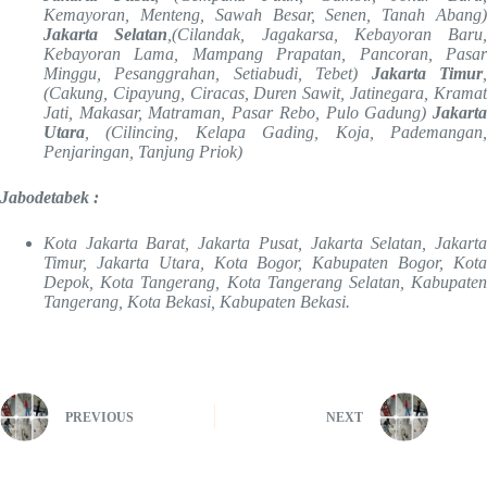
Kemayoran, Menteng, Sawah Besar, Senen, Tanah Abang)
Jakarta Selatan
,(Cilandak, Jagakarsa, Kebayoran Baru,
Kebayoran Lama, Mampang Prapatan, Pancoran, Pasar
Minggu, Pesanggrahan, Setiabudi, Tebet)
Jakarta Timur
(Cakung, Cipayung, Ciracas, Duren Sawit, Jatinegara, Kramat
Jati, Makasar, Matraman, Pasar Rebo, Pulo Gadung)
Jakarta
Utara
, (Cilincing, Kelapa Gading, Koja, Pademangan,
Penjaringan, Tanjung Priok)
Jabodetabek :
Kota Jakarta Barat, Jakarta Pusat, Jakarta Selatan, Jakarta
Timur, Jakarta Utara, Kota Bogor, Kabupaten Bogor, Kota
Depok, Kota Tangerang, Kota Tangerang Selatan, Kabupaten
Tangerang, Kota Bekasi, Kabupaten Bekasi.
PREVIOUS
NEXT