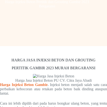
Harga Injeksi Beton Pertitik dan Grouting Gambir 2023
Bergaransi
HARGA JASA INJEKSI BETON DAN GROUTING
PERTITIK GAMBIR 2023 MURAH BERGARANSI
Harga Jasa Injeksi Beton PU CV. Citra Jaya Abadi
Harga Injeksi Beton Gambir
.
Injeksi beton menjadi salah satu car
perbaikan kebocoran atau retakan pada beton baik dinding ataupun
lantai.
Cara ini lebih dipilih dari pada harus bongkar ulang beton, yang tentu