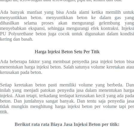
Ada banyak manfaat yang bisa Anda alami ketika memilih untuk
menyuntikkan beton. menyuntikkan beton ke dalam gas yang
dihasilkan selama proses akan mengurangi gelembung yang
menyebabkan ekspansi, sehingga mengurangi efek kontraksi. Injeksi
PU Polyurethane beton juga cocok untuk digunakan dalam kondisi
kering dan basah.
Harga Injeksi Beton Setu Per Titik
Ada beberapa faktor yang membuat penyedia jasa injeksi beton bisa
menentukan harga injeksi beton. Salah satunya volume keretakan atau
kerusakan pada beton.
Setiap keretakan beton pasti memiliki volume yang berbeda. Dan
inilah yang menjadi patokan penyedia jasa dalam menentukan harga
injeksi. Akan tetapi, terkadang terdapat kerusakan kecil yang ada pada
beton. Dan jumlahnya sangat banyak. Dan tentu saja penyedia jasa
tidak mungkin menghitung harga injeksi beton per volume tapi per
titik.
Berikut rata rata Biaya Jasa Injeksi Beton per titik: