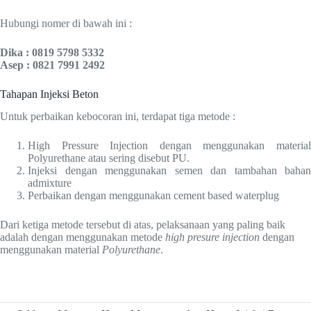
Hubungi nomer di bawah ini :
Dika : 0819 5798 5332
Asep : 0821 7991 2492
Tahapan Injeksi Beton
Untuk perbaikan kebocoran ini, terdapat tiga metode :
High Pressure Injection dengan menggunakan material
Polyurethane atau sering disebut PU.
Injeksi dengan menggunakan semen dan tambahan bahan
admixture
Perbaikan dengan menggunakan cement based waterplug
Dari ketiga metode tersebut di atas, pelaksanaan yang paling baik
adalah dengan menggunakan metode
high presure injection
dengan
menggunakan material
Polyurethane
.