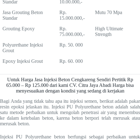
Standar
10.00.000,-
Jasa Grouting Beton
Rp.
Mutu 70 Mpa
Standar
15.000.000,-
Grouting Epoxy
Rp.
High Ultimate
75.000.000,-
Strength
Polyurethane Injeksi
Rp. 50. 000
Grout
Epoxy Injeksi Grout
Rp. 60. 000
Untuk Harga Jasa Injeksi Beton Cengkareng Sendiri Pertitik Rp
65.000 – Rp 125.000 dari kami CV. Citra Jaya Abadi Harga bisa
menyesuaikan dengan kondisi yang sedang di kerjakan
Bagi Anda yang tidak tahu apa itu injeksi semen, berikut adalah pakar
resin epoksi jelaskan itu. Injeksi PU Polyurethane beton adalah salah
satu metode perbaikan untuk mengolah penetrasi air yang menembus
ke dalam ketebalan beton, karena beton berpori telah merusak atau
merusak beton.
Injeksi PU Polyurethane beton berfungsi sebagai perbaikan untuk