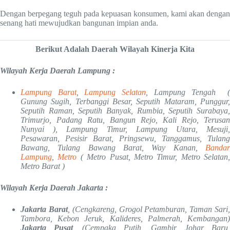
Dengan berpegang teguh pada kepuasan konsumen, kami akan dengan
senang hati mewujudkan bangunan impian anda.
Berikut Adalah Daerah Wilayah Kinerja Kita
Wilayah Kerja Daerah Lampung :
Lampung Barat
,
Lampung Selatan
, Lampung Tengah 
Gunung Sugih, Terbanggi Besar, Seputih Mataram, Punggur,
Seputih Raman, Seputih Banyak, Rumbia, Seputih Surabaya,
Trimurjo, Padang Ratu, Bangun Rejo, Kali Rejo, Terusan
Nunyai ), Lampung Timur, Lampung Utara, Mesuji,
Pesawaran, Pesisir Barat, Pringsewu, Tanggamus, Tulang
Bawang, Tulang Bawang Barat, Way Kanan,
Bandar
Lampung
,
Metro
( Metro Pusat, Metro Timur, Metro Selatan,
Metro Barat )
Wilayah Kerja Daerah Jakarta :
Jakarta Barat
, (Cengkareng, Grogol Petamburan, Taman Sari
Tambora, Kebon Jeruk, Kalideres, Palmerah, Kembangan)
Jakarta Pusat
, (Cempaka Putih, Gambir, Johar Baru