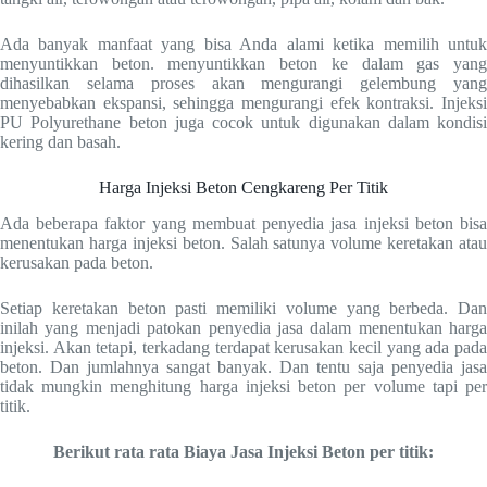
Ada banyak manfaat yang bisa Anda alami ketika memilih untuk
menyuntikkan beton. menyuntikkan beton ke dalam gas yang
dihasilkan selama proses akan mengurangi gelembung yang
menyebabkan ekspansi, sehingga mengurangi efek kontraksi. Injeksi
PU Polyurethane beton juga cocok untuk digunakan dalam kondisi
kering dan basah.
Harga Injeksi Beton Cengkareng Per Titik
Ada beberapa faktor yang membuat penyedia jasa injeksi beton bisa
menentukan harga injeksi beton. Salah satunya volume keretakan atau
kerusakan pada beton.
Setiap keretakan beton pasti memiliki volume yang berbeda. Dan
inilah yang menjadi patokan penyedia jasa dalam menentukan harga
injeksi. Akan tetapi, terkadang terdapat kerusakan kecil yang ada pada
beton. Dan jumlahnya sangat banyak. Dan tentu saja penyedia jasa
tidak mungkin menghitung harga injeksi beton per volume tapi per
titik.
Berikut rata rata Biaya Jasa Injeksi Beton per titik: