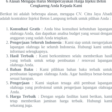
6 Alasan Mengapa Harus Mempercayakan Harga Injeksi Beton
Cengkareng Anda Kepada Kami
Berikut ini adalah beberapa alasan, mengapa CV. Citra Jaya Abadi
adalah kontraktor Injeksi Beton Lampung terbaik untuk pilihan Anda :
Konsultasi Gratis
: Anda bisa konsultasi kebutuhan lapanga
olahraga Anda, dan dapatkan analisa budget yang sesuai dengan
anggaran yang sudah Anda tetapkan.
Pengerjaan Seluruh Indonesia
: Kami siap untuk mengerjaka
lapangan olahraga ke seluruh Indonesia. Hubungi kami untuk
informasi selengkapnya.
Hasil Terbaik
: Kami berkomitmen selalu memberikan hasi
yang terbaik untuk setiap pembuatan / renovasi lapangan
olahraga Anda.
Bahan Baku
: Kami pilihkan bahan baku terbaik untuk
pembuatan lapangan olahraga Anda. Agar hasilnya benar-benar
sesuai harapan.
Pengerjaan
: Kami siapkan tenaga ahli pembuat lapangan
olahraga yang profesional untuk pengerjaan lapangan olahraga
Anda.
Harga Terbaik
: Dengan segala fasilitas kami berikan, kami
tetap memberikan jaminan harga terbaik. Hubungi kami
sekarang juga.