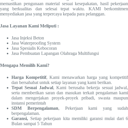
memastikan pengunaan material sesuai kesepakatan, hasil pekerjaan
yang berkualitas dan selesai tepat waktu. KAMI berkomitmen
menyediakan jasa yang terpercaya kepada para pelanggan.
Jasa Layanan Kami Meliputi :
Jasa Injeksi Beton
Jasa Waterproofing System
Jasa Spesialis Kebocoran
Jasa Pembuatan Lapangan Olahraga Multifungsi
Mengapa Memilih Kami?
Harga Kompetitif
, Kami menawarkan harga yang kompetiti
dan bersahabat untuk setiap layanan yang kami berikan.
Tepat Sesuai Jadwal
, Kami berusaha bekerja sesuai jadwal
serta memberikan saran dan masukan terkait pengalaman kami
dalam mengerjakan proyek-proyek pribadi, swasta maupun
instansi pemerintah
SDM Berpengalaman
, Pekerjaan kami yang suda
berpengalaman.
Garansi,
Setiap pekerjaan kita memiliki garansi mulai dari 6
Bulan sampai 5 Tahun