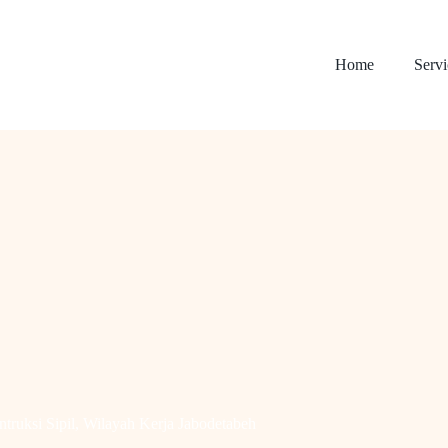
Home
Servi
truksi Sipil
,
Wilayah Kerja Jabodetabeh