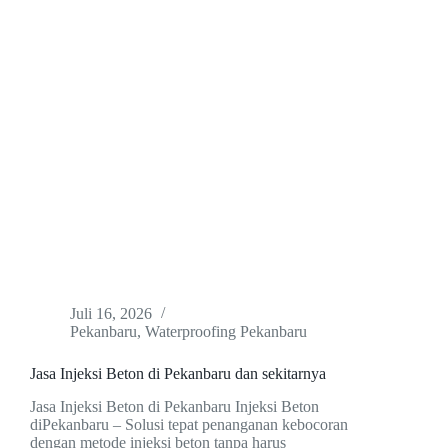
Juli 16, 2026
Pekanbaru
,
Waterproofing Pekanbaru
Jasa Injeksi Beton di Pekanbaru dan sekitarnya
Jasa Injeksi Beton di Pekanbaru Injeksi Beton
diPekanbaru – Solusi tepat penanganan kebocoran
dengan metode injeksi beton tanpa harus