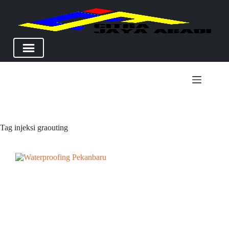
Skip
to
content
Tag
injeksi graouting