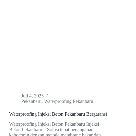
Juli 4, 2025
Pekanbaru
,
Waterproofing Pekanbaru
Waterproofing Injeksi Beton Pekanbaru Bergaransi
Waterproofing Injeksi Beton Pekanbaru Injeksi
Beton Pekanbaru – Solusi tepat penanganan
kebocoran dengan metode membrane bakar dan