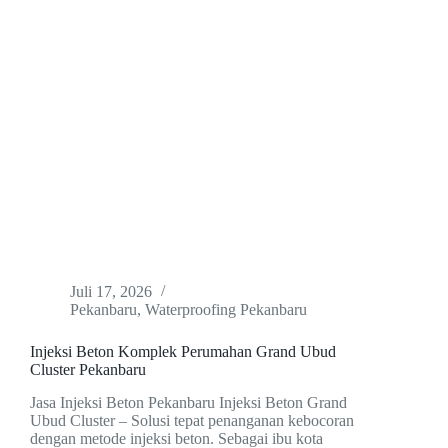
Juli 17, 2026
Pekanbaru
,
Waterproofing Pekanbaru
Injeksi Beton Komplek Perumahan Grand Ubud
Cluster Pekanbaru
Jasa Injeksi Beton Pekanbaru Injeksi Beton Grand
Ubud Cluster – Solusi tepat penanganan kebocoran
dengan metode injeksi beton. Sebagai ibu kota