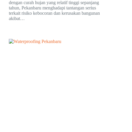
dengan curah hujan yang relatif tinggi sepanjang
tahun, Pekanbaru menghadapi tantangan serius
terkait risiko kebocoran dan kerusakan bangunan
akibat…