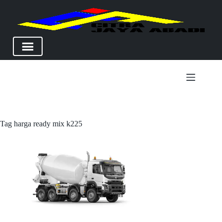
Skip
to
content
Tag
harga ready mix k225