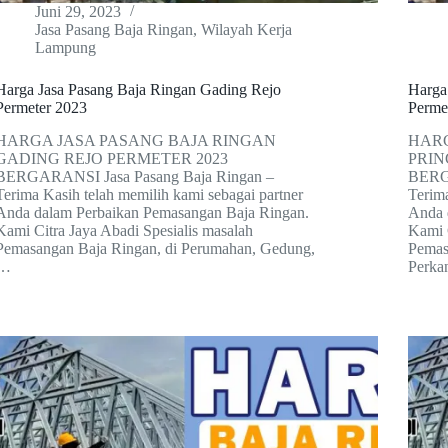
Juni 29, 2023
Jasa Pasang Baja Ringan
,
Wilayah Kerja
Lampung
Harga Jasa Pasang Baja Ringan Gading Rejo
Harga
Permeter 2023
Perme
HARGA JASA PASANG BAJA RINGAN
HARG
GADING REJO PERMETER 2023
PRIN
BERGARANSI Jasa Pasang Baja Ringan –
BERGA
Terima Kasih telah memilih kami sebagai partner
Terima
Anda dalam Perbaikan Pemasangan Baja Ringan.
Anda 
Kami Citra Jaya Abadi Spesialis masalah
Kami 
Pemasangan Baja Ringan, di Perumahan, Gedung,
Pemas
…
Perka