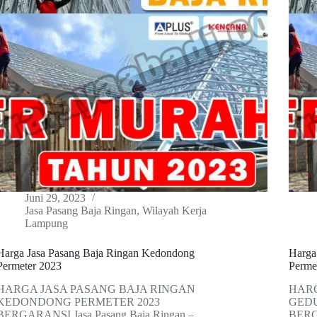
Juni 29, 2023
Jasa Pasang Baja Ringan
,
Wilayah Kerja
Lampung
Harga Jasa Pasang Baja Ringan Kedondong
Harga
Permeter 2023
Perme
HARGA JASA PASANG BAJA RINGAN
HARG
KEDONDONG PERMETER 2023
GEDU
BERGARANSI Jasa Pasang Baja Ringan –
BERGA