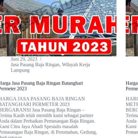
Juni 29, 2023
Jasa Pasang Baja Ringan
,
Wilayah Kerja
Lampung
Harga Jasa Pasang Baja Ringan Batanghari
Harga
Permeter 2023
Perme
HARGA JASA PASANG BAJA RINGAN
HARG
BATANGHARI PERMETER 2023
METR
BERGARANSI Jasa Pasang Baja Ringan –
BERGA
Terima Kasih telah memilih kami sebagai partner
Terima
Anda dalam Perbaikan Pemasangan Baja Ringan.
Anda 
Kami Citra Jaya Abadi Spesialis masalah
Kami 
Pemasangan Baja Ringan, di Perumahan, Gedung,
Pemas
Perkantoran,…
…