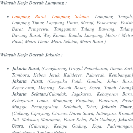
Wilayah Kerja Daerah Lampung :
Lampung Barat
,
Lampung Selatan
, Lampung Tengah
Lampung Timur, Lampung Utara, Mesuji, Pesawaran, Pesisir
Barat, Pringsewu, Tanggamus, Tulang Bawang, Tulang
Bawang Barat, Way Kanan, Bandar Lampung, Metro ( Metro
Pusat, Metro Timur, Metro Selatan, Metro Barat )
Wilayah Kerja Daerah Jakarta :
Jakarta Barat
, (Cengkareng, Grogol Petamburan, Taman Sari
Tambora, Kebon Jeruk, Kalideres, Palmerah, Kembangan)
Jakarta Pusat
, (Cempaka Putih, Gambir, Johar Baru,
Kemayoran, Menteng, Sawah Besar, Senen, Tanah Abang)
Jakarta Selatan
,(Cilandak, Jagakarsa, Kebayoran Baru,
Kebayoran Lama, Mampang Prapatan, Pancoran, Pasar
Minggu, Pesanggrahan, Setiabudi, Tebet)
Jakarta Timur
(Cakung, Cipayung, Ciracas, Duren Sawit, Jatinegara, Kramat
Jati, Makasar, Matraman, Pasar Rebo, Pulo Gadung)
Jakarta
Utara
, (Cilincing, Kelapa Gading, Koja, Pademangan,
Penjaringan, Tanjung Priok)