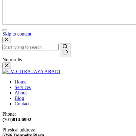
Skip to content
No results
Home
Services
About
Blog
Contact
Phone:
(701)814-6992
Physical address:
​6296 Donnelly Plaza