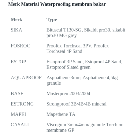
Merk Material Waterproofing membran bakar
Merk
Type
SIKA
Bituseal T130-SG, Sikabit pro30, sikabit
pro30 MG grey
FOSROC
Proofex Torchseal 3PV, Proofex
Torchseal 4P Sand
ESTOP
Estoproof 3P Sand, Estoproof 4P Sand,
Estoproof Slated green
AQUAPROOF
Asphathene 3mm, Asphathene 4,5kg
granule
BASF
Masterpren 2003/2004
ESTRONG
Strongproof 3B/4B/4B mineral
MAPEI
Mapethene TA
CASALI
Viscogum 3mm/4mm/ granule Torch on
membrane GP