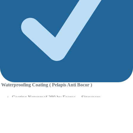
Waterproofing Coating ( Pelapis Anti Bocor )
Coating Netoproof 280 by Fosroc Singapore
Coating Sikalastic & Coating Semen Base Sika Top 107 Seal
By .Sika Indonesia
6 Alasan Mengapa Harus Mempercayakan Pekerjaan Spesialis
Kebocoran Kepada Kami