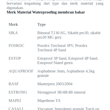
bervariasi tergantung dari type dan merk material yang
digunakan.
Merk Material Waterproofing membran bakar
Merk
Type
SIKA
Bituseal T130-SG, Sikabit pro30, sikabit
pro30 MG grey
FOSROC
Proofex Torchseal 3PV, Proofex
Torchseal 4P Sand
ESTOP
Estoproof 3P Sand, Estoproof 4P Sand,
Estoproof Slated green
AQUAPROOF
Asphathene 3mm, Asphathene 4,5kg
granule
BASF
Masterpren 2003/2004
ESTRONG
Strongproof 3B/4B/4B mineral
MAPEI
Mapethene TA
CASALI
Viscogum 3mm/4mm/ granule Torch on