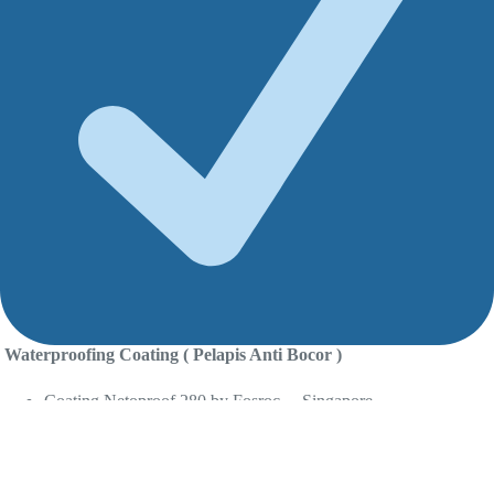
Waterproofing Coating ( Pelapis Anti Bocor )
Coating Netoproof 280 by Fosroc Singapore
Coating Sikalastic & Coating Semen Base Sika Top 107 Seal
By .Sika Indonesia
6 Alasan Mengapa Harus Mempercayakan Pekerjaan Spesialis