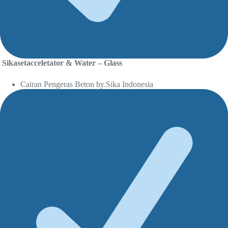
Sikasetacceletator & Water – Glass
Cairan Pengeras Beton by.Sika Indonesia