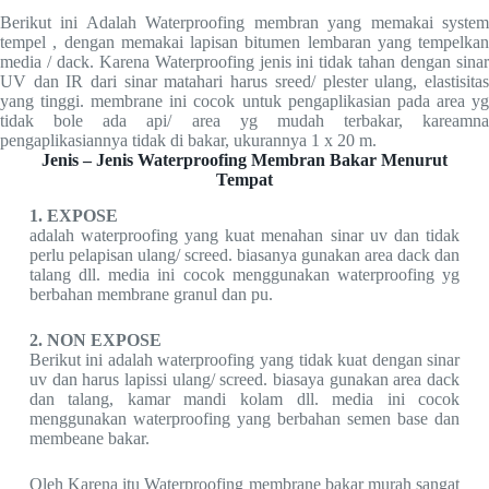
Berikut ini Adalah Waterproofing membran yang memakai system
tempel , dengan memakai lapisan bitumen lembaran yang tempelkan
media / dack. Karena Waterproofing jenis ini tidak tahan dengan sinar
UV dan IR dari sinar matahari harus sreed/ plester ulang, elastisitas
yang tinggi. membrane ini cocok untuk pengaplikasian pada area yg
tidak bole ada api/ area yg mudah terbakar, kareamna
pengaplikasiannya tidak di bakar, ukurannya 1 x 20 m.
Jenis – Jenis Waterproofing Membran Bakar Menurut
Tempat
1. EXPOSE
adalah waterproofing yang kuat menahan sinar uv dan tidak
perlu pelapisan ulang/ screed. biasanya gunakan area dack dan
talang dll. media ini cocok menggunakan waterproofing yg
berbahan membrane granul dan pu.
2. NON EXPOSE
Berikut ini adalah waterproofing yang tidak kuat dengan sinar
uv dan harus lapissi ulang/ screed. biasaya gunakan area dack
dan talang, kamar mandi kolam dll. media ini cocok
menggunakan waterproofing yang berbahan semen base dan
membeane bakar.
Oleh Karena itu Waterproofing membrane bakar murah sangat