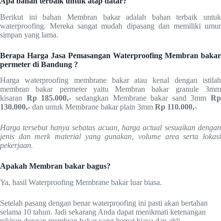
Apa bahan terbaik untuk atap datar?
Berikut ini bahan Membran bakar adalah bahan terbaik untuk
waterproofing. Mereka sangat mudah dipasang dan memiliki umur
simpan yang lama.
Berapa Harga Jasa Pemasangan Waterproofing Membran bakar
permeter di Bandung ?
Harga waterproofing membrane bakar atau kenal dengan istilah
membran bakar permeter yaitu Membran bakar granule 3mm
kisaran
Rp 185.000,-
sedangkan Membrane bakar sand 3mm
Rp
130.000,-
dan untuk Membrane bakar plain 3mm
Rp
110.000,-
Harga tersebut hanya sebatas acuan, harga actual sesuaikan dengan
jenis dan merk material yang gunakan, volume area serta lokasi
pekerjaan.
Apakah Membran bakar bagus?
Ya, hasil Waterproofing Membrane bakar luar biasa.
Setelah pasang dengan benar waterproofing ini pasti akan bertahan
selama 10 tahun. Jadi sekarang Anda dapat menikmati ketenangan
pikiran dengan membran bakar yang hemat biaya dan ahli.