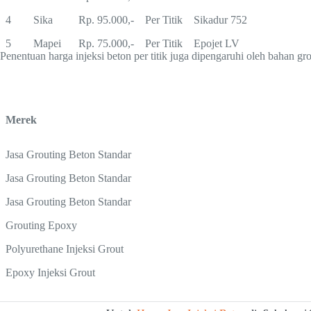
4
Sika
Rp. 95.000,-
Per Titik
Sikadur 752
5
Mapei
Rp. 75.000,-
Per Titik
Epojet LV
Penentuan harga injeksi beton per titik juga dipengaruhi oleh bahan gr
Merek
Jasa Grouting Beton Standar
Jasa Grouting Beton Standar
Jasa Grouting Beton Standar
Grouting Epoxy
Polyurethane Injeksi Grout
Epoxy Injeksi Grout