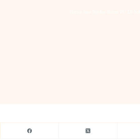
Harga Jasa Injeksi Beton PU Di S