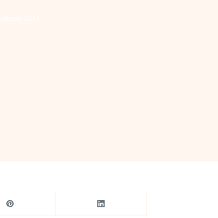
ukabumi 2023