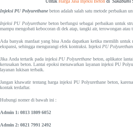
Untuk
Harga Jasa Injeksi Beton
di
Sukabumi
Injeksi PU Polyurethane
beton adalah salah satu metode perbaikan u
Injeksi PU Polyurethane
beton berfungsi sebagai perbaikan untuk stru
mampu mengobati kebocoran di dek atap, tangki air, terowongan atau t
Ada banyak manfaat yang bisa Anda dapatkan ketika memilih untuk 
ekspansi, sehingga mengurangi efek kontraksi. Injeksi
PU Polyurethan
Jika Anda tertarik pada injeksi
PU Polyurethane
beton, aplikator lan
kerusakan beton. Lantai epoksi menawarkan layanan injeksi PU Polyur
layanan lukisan terbaik.
Jangan khawatir tentang harga injeksi PU Polyurethane beton, karena
kontak terdaftar.
Hubungi nomer di bawah ini :
Admin 1: 0813 1809 6052
Admin 2: 0821 7991 2492