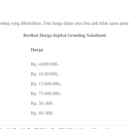
outing yang dibutuhkan. Dan harga diatas pun bisa jadi tidak sama pada 
Berikut Harga Injeksi Grouting
Sukabumi
Harga
Rp. 4.000.000,-
Rp. 10.00.000,-
Rp. 15.000.000,-
Rp. 75.000.000,-
Rp. 50. 000
Rp. 60. 000