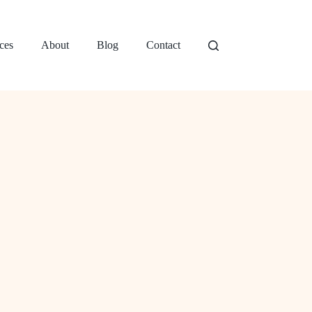
ces
About
Blog
Contact