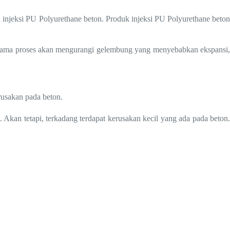
an injeksi PU Polyurethane beton. Produk injeksi PU Polyurethane beto
elama proses akan mengurangi gelembung yang menyebabkan ekspansi,
rusakan pada beton.
 Akan tetapi, terkadang terdapat kerusakan kecil yang ada pada beton.