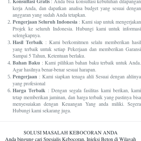
Konsultasi Gratis
: Anda bisa konsultasi kebutuhan dilapanga
kerja Anda, dan dapatkan analisa budget yang sesuai dengan
anggaran yang sudah Anda tetapkan.
Pengerjaan Seluruh Indonesia
: Kami siap untuk mengerjaka
Projek ke seluruh Indonesia. Hubungi kami untuk informasi
selengkapnya.
Hasil Terbaik
: Kami berkomitmen selalu memberikan hasi
yang terbaik untuk setiap Pekerjaan dan memberikan Garansi
Sampai 5 Tahun, Ketentuan berlaku.
Bahan Baku
: Kami pilihkan bahan baku terbaik untuk Anda
Agar hasilnya benar-benar sesuai harapan.
Pengerjaan
: Kami siapkan tenaga ahli Sesuai dengan ahlinya
yang profesional
Harga Terbaik
: Dengan segala fasilitas kami berikan, kami
tetap memberikan jaminan, dan harga terbaik yang pastinya bisa
menyesuiakan dengan Keuangan Yang anda miliki. Segera
Hubungi kami sekarang juga.
SOLUSI MASALAH KEBOCORAN ANDA
Anda bingung cari Spesialis Kebocoran, Injeksi Beton di Wilayah