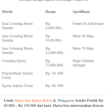
Merek
Harga
Spesifikasi
Jasa Grouting Beton
Rp.
Semen & Admixture
Standar
4.000.000,-
Jasa Grouting Beton
Rp.
Mutu 50 Mpa
Standar
10.00.000,-
Jasa Grouting Beton
Rp.
Mutu 70 Mpa
Standar
15.000.000,-
Grouting Epoxy
Rp.
High Ultimate
75.000.000,-
Strength
Polyurethane Injeksi
Rp. 50. 000
Grout
Epoxy Injeksi Grout
Rp. 60. 000
Untuk
Harga Jasa Injeksi Beton
di
Pringsewu
Sendiri Pertitik Rp
65.000 – Rp 150.000 dari kami, Harga bisa menyesuaikan dengan