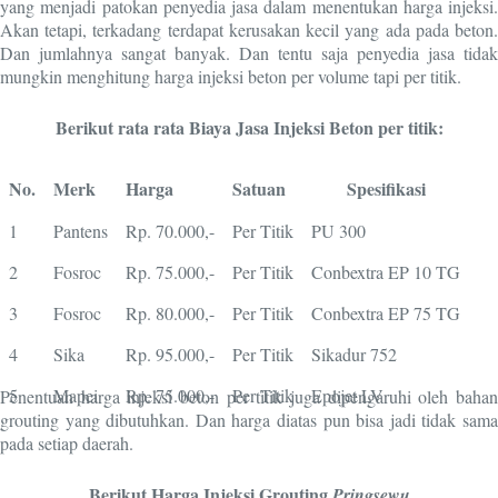
yang menjadi patokan penyedia jasa dalam menentukan harga injeksi.
Akan tetapi, terkadang terdapat kerusakan kecil yang ada pada beton.
Dan jumlahnya sangat banyak. Dan tentu saja penyedia jasa tidak
mungkin menghitung harga injeksi beton per volume tapi per titik.
Berikut rata rata Biaya Jasa Injeksi Beton per titik:
No.
Merk
Harga
Satuan
Spesifikasi
1
Pantens
Rp. 70.000,-
Per Titik
PU 300
2
Fosroc
Rp. 75.000,-
Per Titik
Conbextra EP 10 TG
3
Fosroc
Rp. 80.000,-
Per Titik
Conbextra EP 75 TG
4
Sika
Rp. 95.000,-
Per Titik
Sikadur 752
5
Mapei
Rp. 75.000,-
Per Titik
Epojet LV
Penentuan harga injeksi beton per titik juga dipengaruhi oleh bahan
grouting yang dibutuhkan. Dan harga diatas pun bisa jadi tidak sama
pada setiap daerah.
Berikut Harga Injeksi Grouting
Pringsewu