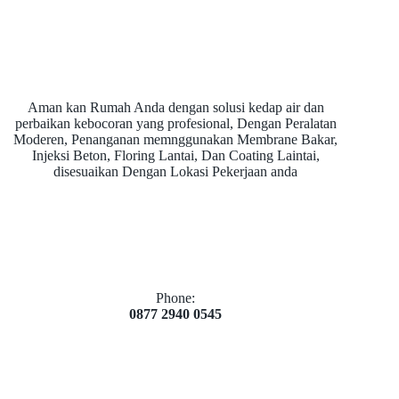
Aman kan Rumah Anda dengan solusi kedap air dan
perbaikan kebocoran yang profesional, Dengan Peralatan
Moderen, Penanganan memnggunakan Membrane Bakar,
Injeksi Beton, Floring Lantai, Dan Coating Laintai,
disesuaikan Dengan Lokasi Pekerjaan anda
Phone:
0877 2940 0545
Area Kerja:
Seluruh Wilayah Indonesia