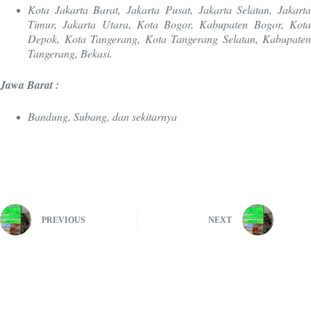
Kota Jakarta Barat, Jakarta Pusat, Jakarta Selatan, Jakarta
Timur, Jakarta Utara, Kota Bogor, Kabupaten Bogor, Kota
Depok, Kota Tangerang, Kota Tangerang Selatan, Kabupaten
Tangerang, Bekasi.
Jawa Barat :
Bandung, Subang, dan sekitarnya
PREVIOUS
NEXT