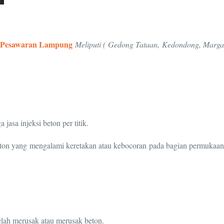
Pesawaran Lampung
Meliputi
( Gedong Tataan, Kedondong, Marg
jasa injeksi beton per titik.
beton yang mengalami keretakan atau kebocoran pada bagian permukaan
elah merusak atau merusak beton.