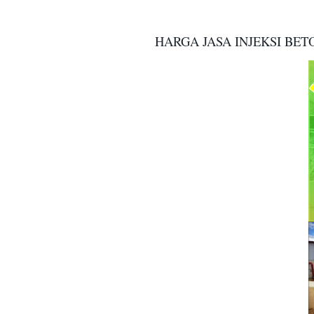
HARGA JASA INJEKSI BE