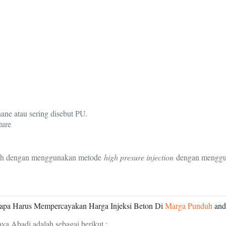
ane atau sering disebut PU.
ture
dalah dengan menggunakan metode
high presure injection
dengan menggu
apa Harus Mempercayakan Harga Injeksi Beton Di
Marga Punduh
and
ya Abadi adalah sebagai berikut :