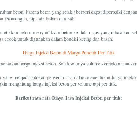
ruktur beton, karena beton yang retak / berpori dapat diperbaiki deng
au terowongan, pipa air, kolam dan bak.
untikkan beton. menyuntikkan beton ke dalam gas yang dihasilkan s
uga cocok untuk digunakan dalam kondisi kering dan basah.
Harga Injeksi Beton di Marga Punduh
Per Titik
nentukan harga injeksi beton. Salah satunya volume keretakan atau ke
h yang menjadi patokan penyedia jasa dalam menentukan harga injeksi.
in menghitung harga injeksi beton per volume tapi per titik.
Berikut rata rata Biaya Jasa Injeksi Beton per titik: