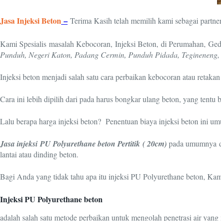
J
asa Injeksi Beton
–
Terima Kasih telah memilih kami sebagai partne
Kami Spesialis masalah Kebocoran, Injeksi Beton, di Perumahan, Ge
Punduh, Negeri Katon, Padang Cermin, Punduh Pidada, Tegineneng,
Injeksi beton menjadi salah satu cara perbaikan kebocoran atau retakan
Cara ini lebih dipilih dari pada harus bongkar ulang beton, yang tentu 
Lalu berapa harga injeksi beton? Penentuan biaya injeksi beton ini umu
Jasa injeksi PU Polyurethane beton Pertitik ( 20cm)
pada umumnya dik
lantai atau dinding beton.
Bagi Anda yang tidak tahu apa itu injeksi PU Polyurethane beton, Kami
Injeksi PU Polyurethane beton
adalah salah satu metode perbaikan untuk mengolah penetrasi air yang