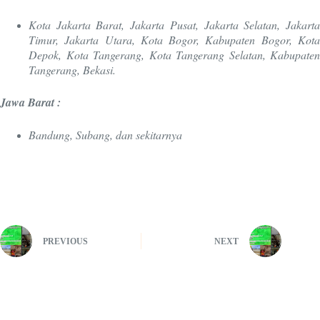
Kota Jakarta Barat, Jakarta Pusat, Jakarta Selatan, Jakarta
Timur, Jakarta Utara, Kota Bogor, Kabupaten Bogor, Kota
Depok, Kota Tangerang, Kota Tangerang Selatan, Kabupaten
Tangerang, Bekasi.
Jawa Barat :
Bandung, Subang, dan sekitarnya
PREVIOUS
NEXT