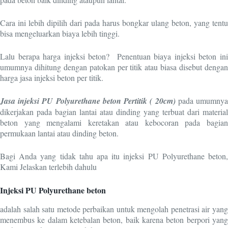
Cara ini lebih dipilih dari pada harus bongkar ulang beton, yang tentu
bisa mengeluarkan biaya lebih tinggi.
Lalu berapa harga injeksi beton? Penentuan biaya injeksi beton ini
umumnya dihitung dengan patokan per titik atau biasa disebut dengan
harga jasa injeksi beton per titik.
Jasa injeksi PU Polyurethane beton Pertitik ( 20cm)
pada umumny
dikerjakan pada bagian lantai atau dinding yang terbuat dari material
beton yang mengalami keretakan atau kebocoran pada bagian
permukaan lantai atau dinding beton.
Bagi Anda yang tidak tahu apa itu injeksi PU Polyurethane beton,
Kami Jelaskan terlebih dahulu
Injeksi PU Polyurethane beton
adalah salah satu metode perbaikan untuk mengolah penetrasi air yang
menembus ke dalam ketebalan beton, baik karena beton berpori yang