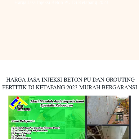
Harga Jasa Injeksi Beton PU Di Ketapang 2023
HARGA JASA INJEKSI BETON PU DAN GROUTING
PERTITIK DI KETAPANG 2023 MURAH BERGARANSI