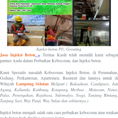
Injeksi beton PU, Grouting
J
asa Injeksi Beton
–
Terima Kasih telah memilih kami sebaga
partner Anda dalam Perbaikan Kebocoran, dan Injeksi beton.
Kami Spesialis masalah Kebocoran, Injeksi Beton, di Perumahan,
Gedung, Perkantoran, Apartemen, Basment dan lainnya untuk di
Lampung Selatan
Wilayah
Meliputi
( Bakauheni, Candipuro, Jat
Agung, Kalianda, Katibung, Ketapang, Merbau , Mataram, Natar,
Palas, Penengahan, Rajabasa, Sidomulyo, Sragi, Tanjung Bintang,
Tanjung Sari, Way Panji, Way Sulan
dan sekitarnya.)
Injeksi beton menjadi salah satu cara perbaikan kebocoran atau retakan
pada beton baik dinding ataupun lantai.