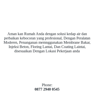
Aman kan Rumah Anda dengan solusi kedap air dan
perbaikan kebocoran yang profesional, Dengan Peralatan
Moderen, Penanganan memnggunakan Membrane Bakar,
Injeksi Beton, Floring Lantai, Dan Coating Laintai,
disesuaikan Dengan Lokasi Pekerjaan anda
Phone:
0877 2940 0545
Area Kerja:
Seluruh Wilayah Indonesia