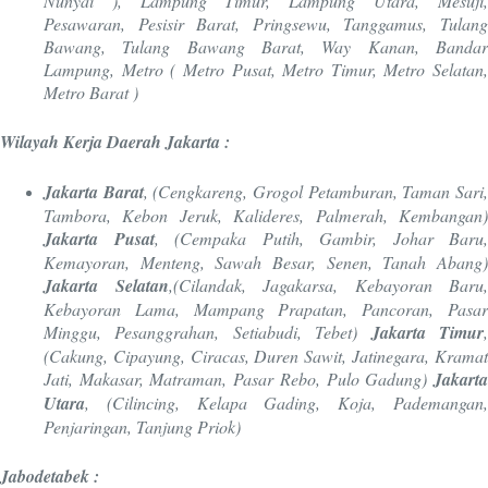
Nunyai ), Lampung Timur, Lampung Utara, Mesuji,
Pesawaran, Pesisir Barat, Pringsewu, Tanggamus, Tulang
Bawang, Tulang Bawang Barat, Way Kanan, Bandar
Lampung, Metro ( Metro Pusat, Metro Timur, Metro Selatan,
Metro Barat )
Wilayah Kerja Daerah Jakarta :
Jakarta Barat
, (Cengkareng, Grogol Petamburan, Taman Sari
Tambora, Kebon Jeruk, Kalideres, Palmerah, Kembangan)
Jakarta Pusat
, (Cempaka Putih, Gambir, Johar Baru,
Kemayoran, Menteng, Sawah Besar, Senen, Tanah Abang)
Jakarta Selatan
,(Cilandak, Jagakarsa, Kebayoran Baru,
Kebayoran Lama, Mampang Prapatan, Pancoran, Pasar
Minggu, Pesanggrahan, Setiabudi, Tebet)
Jakarta Timur
(Cakung, Cipayung, Ciracas, Duren Sawit, Jatinegara, Kramat
Jati, Makasar, Matraman, Pasar Rebo, Pulo Gadung)
Jakarta
Utara
, (Cilincing, Kelapa Gading, Koja, Pademangan,
Penjaringan, Tanjung Priok)
Jabodetabek :