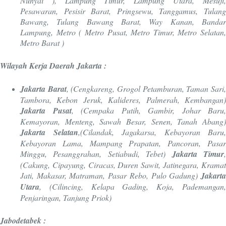
Nunyai ), Lampung Timur, Lampung Utara, Mesuji,
Pesawaran, Pesisir Barat, Pringsewu, Tanggamus, Tulang
Bawang, Tulang Bawang Barat, Way Kanan, Bandar
Lampung, Metro ( Metro Pusat, Metro Timur, Metro Selatan,
Metro Barat )
Wilayah Kerja Daerah Jakarta :
Jakarta Barat
, (Cengkareng, Grogol Petamburan, Taman Sari
Tambora, Kebon Jeruk, Kalideres, Palmerah, Kembangan)
Jakarta Pusat
, (Cempaka Putih, Gambir, Johar Baru,
Kemayoran, Menteng, Sawah Besar, Senen, Tanah Abang)
Jakarta Selatan
,(Cilandak, Jagakarsa, Kebayoran Baru,
Kebayoran Lama, Mampang Prapatan, Pancoran, Pasar
Minggu, Pesanggrahan, Setiabudi, Tebet)
Jakarta Timur
(Cakung, Cipayung, Ciracas, Duren Sawit, Jatinegara, Kramat
Jati, Makasar, Matraman, Pasar Rebo, Pulo Gadung)
Jakarta
Utara
, (Cilincing, Kelapa Gading, Koja, Pademangan,
Penjaringan, Tanjung Priok)
Jabodetabek :