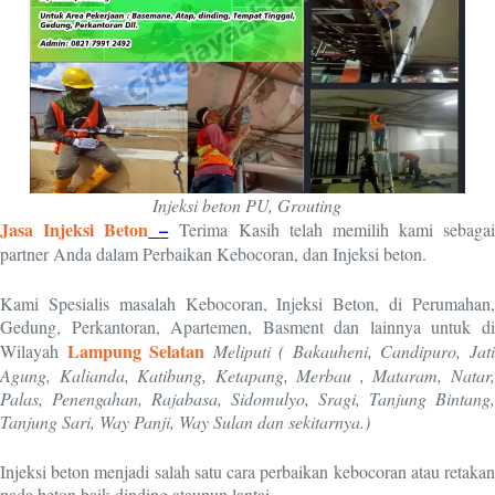
Injeksi beton PU, Grouting
J
asa Injeksi Beton
–
Terima Kasih telah memilih kami sebaga
partner Anda dalam Perbaikan Kebocoran, dan Injeksi beton.
Kami Spesialis masalah Kebocoran, Injeksi Beton, di Perumahan,
Gedung, Perkantoran, Apartemen, Basment dan lainnya untuk di
Lampung Selatan
Wilayah
Meliputi
( Bakauheni, Candipuro, Jat
Agung, Kalianda, Katibung, Ketapang, Merbau , Mataram, Natar,
Palas, Penengahan, Rajabasa, Sidomulyo, Sragi, Tanjung Bintang,
Tanjung Sari, Way Panji, Way Sulan
dan sekitarnya.)
Injeksi beton menjadi salah satu cara perbaikan kebocoran atau retakan
pada beton baik dinding ataupun lantai.