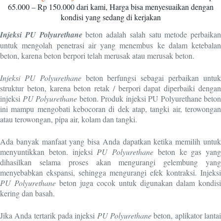
65.000 – Rp 150.000 dari kami, Harga bisa menyesuaikan dengan
kondisi yang sedang di kerjakan
Injeksi PU Polyurethane
beton adalah salah satu metode perbaikan
untuk mengolah penetrasi air yang menembus ke dalam ketebalan
beton, karena beton berpori telah merusak atau merusak beton.
Injeksi PU Polyurethane
beton berfungsi sebagai perbaikan untu
struktur beton, karena beton retak / berpori dapat diperbaiki dengan
injeksi
PU Polyurethane
beton. Produk injeksi PU Polyurethane beton
ini mampu mengobati kebocoran di dek atap, tangki air, terowongan
atau terowongan, pipa air, kolam dan tangki.
Ada banyak manfaat yang bisa Anda dapatkan ketika memilih untuk
menyuntikkan beton. injeksi
PU Polyurethane
beton ke gas yang
dihasilkan selama proses akan mengurangi gelembung yang
menyebabkan ekspansi, sehingga mengurangi efek kontraksi. Injeksi
PU Polyurethane
beton juga cocok untuk digunakan dalam kondisi
kering dan basah.
Jika Anda tertarik pada injeksi
PU Polyurethane
beton, aplikator lanta