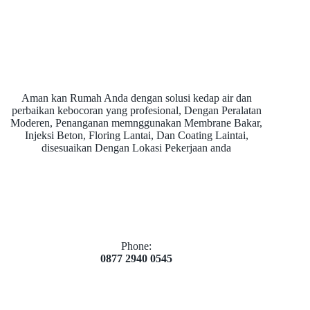
Aman kan Rumah Anda dengan solusi kedap air dan
perbaikan kebocoran yang profesional, Dengan Peralatan
Moderen, Penanganan memnggunakan Membrane Bakar,
Injeksi Beton, Floring Lantai, Dan Coating Laintai,
disesuaikan Dengan Lokasi Pekerjaan anda
Phone:
0877 2940 0545
Area Kerja:
Seluruh Wilayah Indonesia