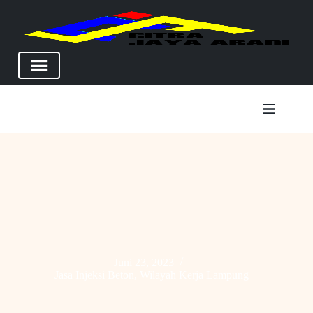
Skip
to
content
Juni 23, 2023
Jasa Injeksi Beton
,
Wilayah Kerja Lampung