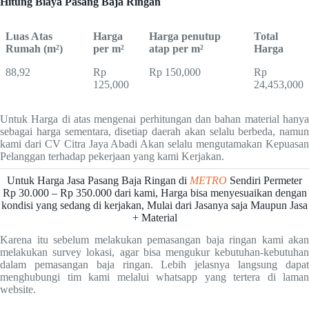
Hitung Biaya Pasang Baja Ringan
Luas Atas
Harga
Harga penutup
Total
Rumah (m²)
per m²
atap per m²
Harga
88,92
Rp
Rp 150,000
Rp
125,000
24,453,000
Untuk Harga di atas mengenai perhitungan dan bahan material hanya
sebagai harga sementara, disetiap daerah akan selalu berbeda, namun
kami dari CV Citra Jaya Abadi Akan selalu mengutamakan Kepuasan
Pelanggan terhadap pekerjaan yang kami Kerjakan.
Untuk Harga Jasa Pasang Baja Ringan di
METRO
Sendiri Permeter
Rp 30.000 – Rp 350.000 dari kami, Harga bisa menyesuaikan dengan
kondisi yang sedang di kerjakan, Mulai dari Jasanya saja Maupun Jasa
+ Material
Karena itu sebelum melakukan pemasangan baja ringan kami akan
melakukan survey lokasi, agar bisa mengukur kebutuhan-kebutuhan
dalam pemasangan baja ringan. Lebih jelasnya langsung dapat
menghubungi tim kami melalui whatsapp yang tertera di laman
website.