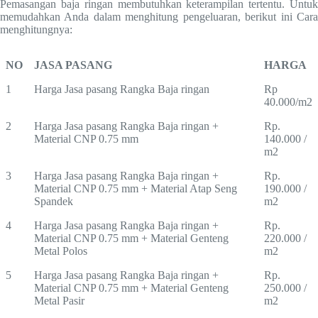
Pemasangan baja ringan membutuhkan keterampilan tertentu. Untuk
memudahkan Anda dalam menghitung pengeluaran, berikut ini Cara
menghitungnya:
NO
JASA PASANG
HARGA
1
Harga Jasa pasang Rangka Baja ringan
Rp
40.000/m2
2
Harga Jasa pasang Rangka Baja ringan +
Rp.
Material CNP 0.75 mm
140.000 /
m2
3
Harga Jasa pasang Rangka Baja ringan +
Rp.
Material CNP 0.75 mm + Material Atap Seng
190.000 /
Spandek
m2
4
Harga Jasa pasang Rangka Baja ringan +
Rp.
Material CNP 0.75 mm + Material Genteng
220.000 /
Metal Polos
m2
5
Harga Jasa pasang Rangka Baja ringan +
Rp.
Material CNP 0.75 mm + Material Genteng
250.000 /
Metal Pasir
m2