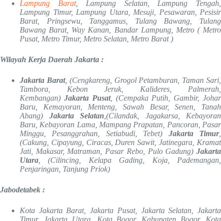
Lampung Barat
, Lampung Selatan, Lampung Tengah
Lampung Timur, Lampung Utara, Mesuji, Pesawaran, Pesisir
Barat, Pringsewu, Tanggamus, Tulang Bawang, Tulang
Bawang Barat, Way Kanan, Bandar Lampung, Metro ( Metro
Pusat, Metro Timur, Metro Selatan, Metro Barat )
Wilayah Kerja Daerah Jakarta :
Jakarta Barat
, (Cengkareng, Grogol Petamburan, Taman Sari
Tambora, Kebon Jeruk, Kalideres, Palmerah,
Kembangan)
Jakarta Pusat
, (Cempaka Putih, Gambir, Joha
Baru, Kemayoran, Menteng, Sawah Besar, Senen, Tanah
Abang)
Jakarta Selatan
,(Cilandak, Jagakarsa, Kebayoran
Baru, Kebayoran Lama, Mampang Prapatan, Pancoran, Pasar
Minggu, Pesanggrahan, Setiabudi, Tebet)
Jakarta Timur
(Cakung, Cipayung, Ciracas, Duren Sawit, Jatinegara, Kramat
Jati, Makasar, Matraman, Pasar Rebo, Pulo Gadung)
Jakarta
Utara
, (Cilincing, Kelapa Gading, Koja, Pademangan,
Penjaringan, Tanjung Priok)
Jabodetabek :
Kota Jakarta Barat, Jakarta Pusat, Jakarta Selatan, Jakarta
Timur, Jakarta Utara, Kota Bogor, Kabupaten Bogor, Kota