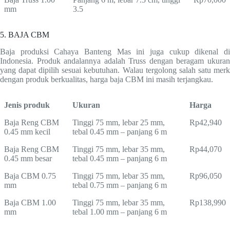
mm
3.5
5. BAJA CBM
Baja produksi Cahaya Banteng Mas ini juga cukup dikenal di
Indonesia. Produk andalannya adalah Truss dengan beragam ukuran
yang dapat dipilih sesuai kebutuhan. Walau tergolong salah satu merk
dengan produk berkualitas, harga baja CBM ini masih terjangkau.
Jenis produk
Ukuran
Harga
Baja Reng CBM
Tinggi 75 mm, lebar 25 mm,
Rp42,940
0.45 mm kecil
tebal 0.45 mm – panjang 6 m
Baja Reng CBM
Tinggi 75 mm, lebar 35 mm,
Rp44,070
0.45 mm besar
tebal 0.45 mm – panjang 6 m
Baja CBM 0.75
Tinggi 75 mm, lebar 35 mm,
Rp96,050
mm
tebal 0.75 mm – panjang 6 m
Baja CBM 1.00
Tinggi 75 mm, lebar 35 mm,
Rp138,990
mm
tebal 1.00 mm – panjang 6 m