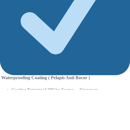
Waterproofing Coating ( Pelapis Anti Bocor )
Coating Netoproof 280 by Fosroc Singapore
Coating Sikalastic & Coating Semen Base Sika Top 107 Seal
By .Sika Indonesia
6 Alasan Mengapa Harus Mempercayakan Pekerjaan Spesialis
Kebocoran Kepada Kami