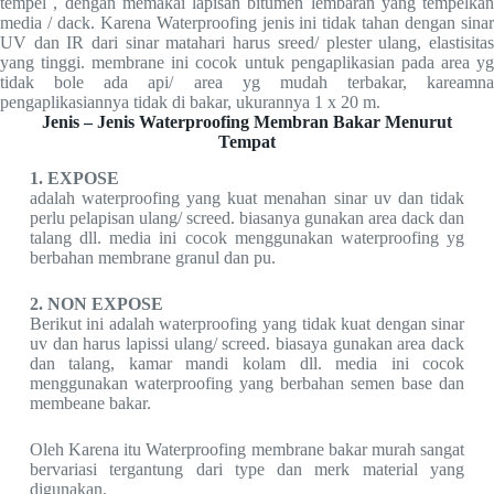
tempel , dengan memakai lapisan bitumen lembaran yang tempelkan
media / dack. Karena Waterproofing jenis ini tidak tahan dengan sinar
UV dan IR dari sinar matahari harus sreed/ plester ulang, elastisitas
yang tinggi. membrane ini cocok untuk pengaplikasian pada area yg
tidak bole ada api/ area yg mudah terbakar, kareamna
pengaplikasiannya tidak di bakar, ukurannya 1 x 20 m.
Jenis – Jenis Waterproofing Membran Bakar Menurut
Tempat
1. EXPOSE
adalah waterproofing yang kuat menahan sinar uv dan tidak
perlu pelapisan ulang/ screed. biasanya gunakan area dack dan
talang dll. media ini cocok menggunakan waterproofing yg
berbahan membrane granul dan pu.
2. NON EXPOSE
Berikut ini adalah waterproofing yang tidak kuat dengan sinar
uv dan harus lapissi ulang/ screed. biasaya gunakan area dack
dan talang, kamar mandi kolam dll. media ini cocok
menggunakan waterproofing yang berbahan semen base dan
membeane bakar.
Oleh Karena itu Waterproofing membrane bakar murah sangat
bervariasi tergantung dari type dan merk material yang
digunakan.