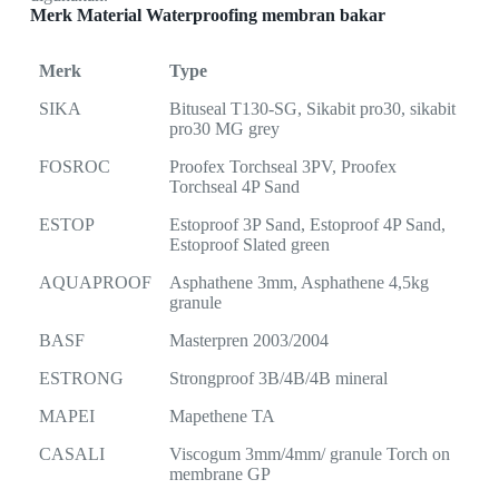
Merk Material Waterproofing membran bakar
Merk
Type
SIKA
Bituseal T130-SG, Sikabit pro30, sikabit
pro30 MG grey
FOSROC
Proofex Torchseal 3PV, Proofex
Torchseal 4P Sand
ESTOP
Estoproof 3P Sand, Estoproof 4P Sand,
Estoproof Slated green
AQUAPROOF
Asphathene 3mm, Asphathene 4,5kg
granule
BASF
Masterpren 2003/2004
ESTRONG
Strongproof 3B/4B/4B mineral
MAPEI
Mapethene TA
CASALI
Viscogum 3mm/4mm/ granule Torch on
membrane GP