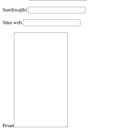
Surel
(wajib)
Situs web
Pesan