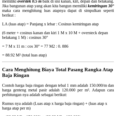
memiliki
overstek 0.5 m
baik di sisi kanan, kiri, depan dan belakang.
Jika bangunan atap yang akan kita bangun memiliki
kemiringan 30°
maka cara menghitung luas atapnya dapat di simpulkan seperti
berikut :
LA (luas atap) = Panjang x lebar : Cosinus kemiringan atap
(6 meter + cosinus kanan dan kiri 1 M x 10 M + oversteck depan
belakang 1 M) : cosinus 30°
= 7 M x 11 m : cos 30° = 77 M2 : 0. 886
= 88.92 M² (total luas atap)
Cara Menghitung Biaya Total Pasang Rangka Atap
Baja Ringan
Contoh harga baja ringan dengan tebal 1 mm adalah 150.000/m dan
harga genteng metal pasir adalah 120.000 per m². Adapun cara
perhitungan nya adalah sebagai berikut:
Rumus nya adalah (Luas atap x harga baja ringan) + (luas atap x
harga atap per m)