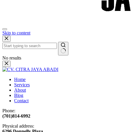
Skip to content
No results
Home
Services
About
Blog
Contact
Phone:
(701)814-6992
Physical address:
​6296 Donnelly Plaza