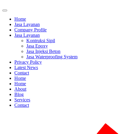
Home
Jasa Layanan
Company Profile
Jasa Layanan
Kontruksi Sipil
Jasa Epoxy
Jasa Injeksi Beton
Jasa Waterproofing System
Privacy Policy
Latest News
Contact
Home
Home
About
Blog
Services
Contact