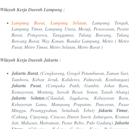
Wilayah Kerja Daerah Lampung :
Lampung Barat
,
Lampung Selatan
, Lampung Tengah
Lampung Timur, Lampung Utara, Mesuji, Pesawaran, Pesisir
Barat, Pringsewu, Tanggamus, Tulang Bawang, Tulang
Bawang Barat, Way Kanan, Bandar Lampung, Metro ( Metro
Pusat, Metro Timur, Metro Selatan, Metro Barat )
Wilayah Kerja Daerah Jakarta :
Jakarta Barat
, (Cengkareng, Grogol Petamburan, Taman Sari
Tambora, Kebon Jeruk, Kalideres, Palmerah, Kembangan)
Jakarta Pusat
, (Cempaka Putih, Gambir, Johar Baru,
Kemayoran, Menteng, Sawah Besar, Senen, Tanah Abang)
Jakarta Selatan
,(Cilandak, Jagakarsa, Kebayoran Baru,
Kebayoran Lama, Mampang Prapatan, Pancoran, Pasar
Minggu, Pesanggrahan, Setiabudi, Tebet)
Jakarta Timur
(Cakung, Cipayung, Ciracas, Duren Sawit, Jatinegara, Kramat
Jati, Makasar, Matraman, Pasar Rebo, Pulo Gadung)
Jakarta
, (Cilincing, Kelapa Gading, Koja, Pademangan,