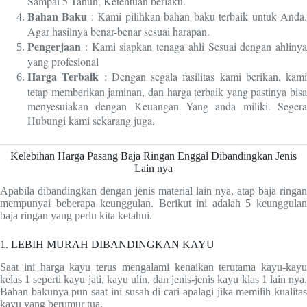
Sampai 5 Tahun, Ketentuan berlaku.
Bahan Baku
: Kami pilihkan bahan baku terbaik untuk Anda
Agar hasilnya benar-benar sesuai harapan.
Pengerjaan
: Kami siapkan tenaga ahli Sesuai dengan ahlinya
yang profesional
Harga Terbaik
: Dengan segala fasilitas kami berikan, kami
tetap memberikan jaminan, dan harga terbaik yang pastinya bisa
menyesuiakan dengan Keuangan Yang anda miliki. Segera
Hubungi kami sekarang juga.
Kelebihan Harga Pasang Baja Ringan Enggal Dibandingkan Jenis
Lain nya
Apabila dibandingkan dengan jenis material lain nya, atap baja ringan
mempunyai beberapa keunggulan. Berikut ini adalah 5 keunggulan
baja ringan yang perlu kita ketahui.
1. LEBIH MURAH DIBANDINGKAN KAYU
Saat ini harga kayu terus mengalami kenaikan terutama kayu-kayu
kelas 1 seperti kayu jati, kayu ulin, dan jenis-jenis kayu klas 1 lain nya.
Bahan bakunya pun saat ini susah di cari apalagi jika memilih kualitas
kayu yang berumur tua.