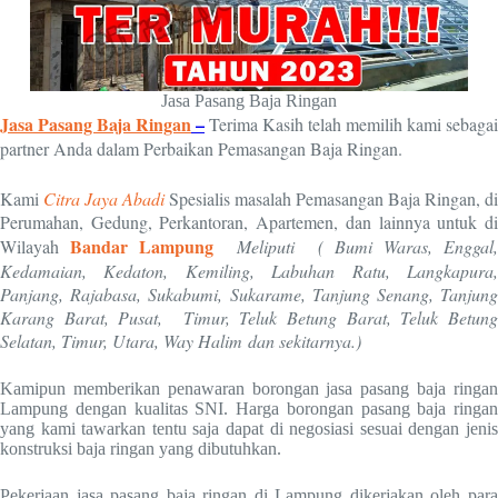
Jasa Pasang Baja Ringan
Jasa Pasang Baja Ringan
–
Terima Kasih telah memilih kami sebagai
partner Anda dalam Perbaikan Pemasangan Baja Ringan.
Kami
Citra Jaya Abadi
Spesialis masalah Pemasangan Baja Ringan, di
Perumahan, Gedung, Perkantoran, Apartemen, dan lainnya untuk di
Bandar Lampung
Wilayah
Meliputi ( Bumi Waras, Enggal,
Kedamaian, Kedaton, Kemiling, Labuhan Ratu, Langkapura,
Panjang, Rajabasa, Sukabumi, Sukarame, Tanjung Senang, Tanjung
Karang Barat, Pusat, Timur, Teluk Betung Barat, Teluk Betung
Selatan, Timur, Utara, Way Halim dan sekitarnya.)
Kamipun memberikan penawaran borongan jasa pasang baja ringan
Lampung dengan kualitas SNI. Harga borongan pasang baja ringan
yang kami tawarkan tentu saja dapat di negosiasi sesuai dengan jenis
konstruksi baja ringan yang dibutuhkan.
Pekerjaan jasa pasang baja ringan di Lampung dikerjakan oleh para