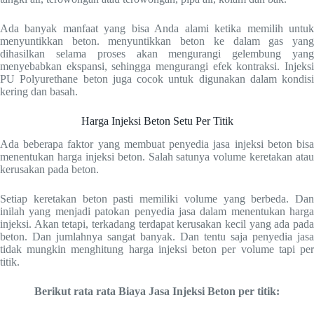
Ada banyak manfaat yang bisa Anda alami ketika memilih untuk
menyuntikkan beton. menyuntikkan beton ke dalam gas yang
dihasilkan selama proses akan mengurangi gelembung yang
menyebabkan ekspansi, sehingga mengurangi efek kontraksi. Injeksi
PU Polyurethane beton juga cocok untuk digunakan dalam kondisi
kering dan basah.
Harga Injeksi Beton Setu Per Titik
Ada beberapa faktor yang membuat penyedia jasa injeksi beton bisa
menentukan harga injeksi beton. Salah satunya volume keretakan atau
kerusakan pada beton.
Setiap keretakan beton pasti memiliki volume yang berbeda. Dan
inilah yang menjadi patokan penyedia jasa dalam menentukan harga
injeksi. Akan tetapi, terkadang terdapat kerusakan kecil yang ada pada
beton. Dan jumlahnya sangat banyak. Dan tentu saja penyedia jasa
tidak mungkin menghitung harga injeksi beton per volume tapi per
titik.
Berikut rata rata Biaya Jasa Injeksi Beton per titik: