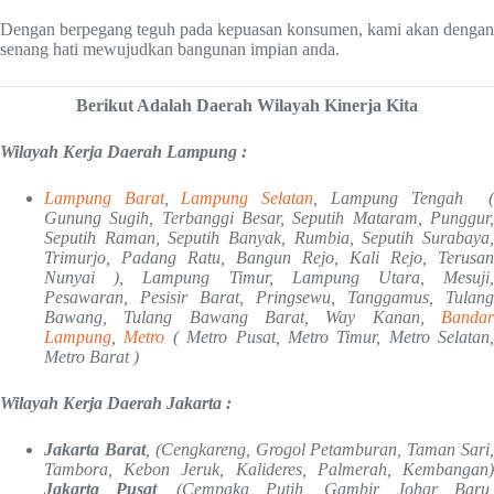
Dengan berpegang teguh pada kepuasan konsumen, kami akan dengan
senang hati mewujudkan bangunan impian anda.
Berikut Adalah Daerah Wilayah Kinerja Kita
Wilayah Kerja Daerah Lampung :
Lampung Barat
,
Lampung Selatan
, Lampung Tengah 
Gunung Sugih, Terbanggi Besar, Seputih Mataram, Punggur,
Seputih Raman, Seputih Banyak, Rumbia, Seputih Surabaya,
Trimurjo, Padang Ratu, Bangun Rejo, Kali Rejo, Terusan
Nunyai ), Lampung Timur, Lampung Utara, Mesuji,
Pesawaran, Pesisir Barat, Pringsewu, Tanggamus, Tulang
Bawang, Tulang Bawang Barat, Way Kanan,
Bandar
Lampung
,
Metro
( Metro Pusat, Metro Timur, Metro Selatan,
Metro Barat )
Wilayah Kerja Daerah Jakarta :
Jakarta Barat
, (Cengkareng, Grogol Petamburan, Taman Sari
Tambora, Kebon Jeruk, Kalideres, Palmerah, Kembangan)
Jakarta Pusat
, (Cempaka Putih, Gambir, Johar Baru