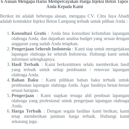
6 Alasan Mengapa Harus Mempercayakan Harga Injeksi Beton Tapos
Anda Kepada Kami
Berikut ini adalah beberapa alasan, mengapa CV. Citra Jaya Abadi
adalah kontraktor Injeksi Beton Lampung terbaik untuk pilihan Anda :
Konsultasi Gratis
: Anda bisa konsultasi kebutuhan lapanga
olahraga Anda, dan dapatkan analisa budget yang sesuai dengan
anggaran yang sudah Anda tetapkan.
Pengerjaan Seluruh Indonesia
: Kami siap untuk mengerjaka
lapangan olahraga ke seluruh Indonesia. Hubungi kami untuk
informasi selengkapnya.
Hasil Terbaik
: Kami berkomitmen selalu memberikan hasi
yang terbaik untuk setiap pembuatan / renovasi lapangan
olahraga Anda.
Bahan Baku
: Kami pilihkan bahan baku terbaik untuk
pembuatan lapangan olahraga Anda. Agar hasilnya benar-benar
sesuai harapan.
Pengerjaan
: Kami siapkan tenaga ahli pembuat lapangan
olahraga yang profesional untuk pengerjaan lapangan olahraga
Anda.
Harga Terbaik
: Dengan segala fasilitas kami berikan, kami
tetap memberikan jaminan harga terbaik. Hubungi kami
sekarang juga.