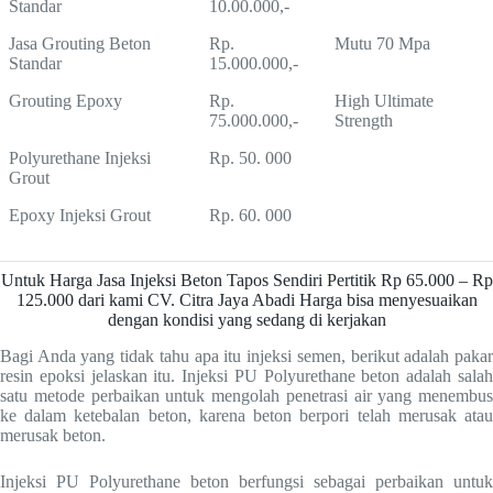
Standar
10.00.000,-
Jasa Grouting Beton
Rp.
Mutu 70 Mpa
Standar
15.000.000,-
Grouting Epoxy
Rp.
High Ultimate
75.000.000,-
Strength
Polyurethane Injeksi
Rp. 50. 000
Grout
Epoxy Injeksi Grout
Rp. 60. 000
Untuk Harga Jasa Injeksi Beton Tapos Sendiri Pertitik Rp 65.000 – Rp
125.000 dari kami CV. Citra Jaya Abadi Harga bisa menyesuaikan
dengan kondisi yang sedang di kerjakan
Bagi Anda yang tidak tahu apa itu injeksi semen, berikut adalah pakar
resin epoksi jelaskan itu. Injeksi PU Polyurethane beton adalah salah
satu metode perbaikan untuk mengolah penetrasi air yang menembus
ke dalam ketebalan beton, karena beton berpori telah merusak atau
merusak beton.
Injeksi PU Polyurethane beton berfungsi sebagai perbaikan untuk