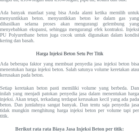
Ada banyak manfaat yang bisa Anda alami ketika memilih untuk
menyuntikkan beton. menyuntikkan beton ke dalam gas yang
dihasilkan selama proses akan mengurangi gelembung yang
menyebabkan ekspansi, sehingga mengurangi efek kontraksi. Injeksi
PU Polyurethane beton juga cocok untuk digunakan dalam kondisi
kering dan basah.
Harga Injeksi Beton Setu Per Titik
Ada beberapa faktor yang membuat penyedia jasa injeksi beton bisa
menentukan harga injeksi beton. Salah satunya volume keretakan atau
kerusakan pada beton.
Setiap keretakan beton pasti memiliki volume yang berbeda. Dan
inilah yang menjadi patokan penyedia jasa dalam menentukan harga
injeksi. Akan tetapi, terkadang terdapat kerusakan kecil yang ada pada
beton. Dan jumlahnya sangat banyak. Dan tentu saja penyedia jasa
tidak mungkin menghitung harga injeksi beton per volume tapi per
titik.
Berikut rata rata Biaya Jasa Injeksi Beton per titik: