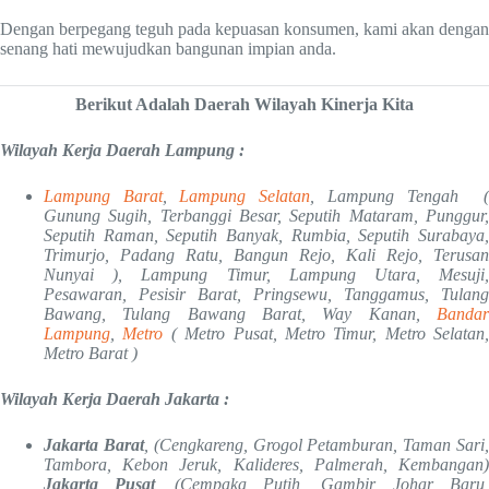
Dengan berpegang teguh pada kepuasan konsumen, kami akan dengan
senang hati mewujudkan bangunan impian anda.
Berikut Adalah Daerah Wilayah Kinerja Kita
Wilayah Kerja Daerah Lampung :
Lampung Barat
,
Lampung Selatan
, Lampung Tengah 
Gunung Sugih, Terbanggi Besar, Seputih Mataram, Punggur,
Seputih Raman, Seputih Banyak, Rumbia, Seputih Surabaya,
Trimurjo, Padang Ratu, Bangun Rejo, Kali Rejo, Terusan
Nunyai ), Lampung Timur, Lampung Utara, Mesuji,
Pesawaran, Pesisir Barat, Pringsewu, Tanggamus, Tulang
Bawang, Tulang Bawang Barat, Way Kanan,
Bandar
Lampung
,
Metro
( Metro Pusat, Metro Timur, Metro Selatan,
Metro Barat )
Wilayah Kerja Daerah Jakarta :
Jakarta Barat
, (Cengkareng, Grogol Petamburan, Taman Sari
Tambora, Kebon Jeruk, Kalideres, Palmerah, Kembangan)
Jakarta Pusat
, (Cempaka Putih, Gambir, Johar Baru