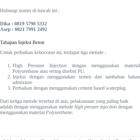
Hubungi nomer di bawah ini :
Dika : 0819 5798 5332
Asep : 0821 7991 2492
Tahapan Injeksi Beton
Untuk perbaikan kebocoran ini, terdapat tiga metode :
High Pressure Injection dengan menggunakan material
Polyurethane atau sering disebut PU.
Injeksi dengan menggunakan semen dan tambahan bahan
admixture
Perbaikan dengan menggunakan cement based waterplug
Dari ketiga metode tersebut di atas, pelaksanaan yang paling baik
adalah dengan menggunakan metode
high presure injection
dengan
menggunakan material
Polyurethane
.