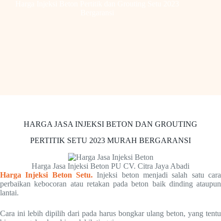
Harga Injeksi Beton Pertitik dan Grouting Setu 2023
Bergaransi
HARGA JASA INJEKSI BETON DAN GROUTING
PERTITIK SETU 2023 MURAH BERGARANSI
Harga Jasa Injeksi Beton PU CV. Citra Jaya Abadi
Harga Injeksi Beton Setu.
Injeksi beton menjadi salah satu cara
perbaikan kebocoran atau retakan pada beton baik dinding ataupun
lantai.
Cara ini lebih dipilih dari pada harus bongkar ulang beton, yang tentu