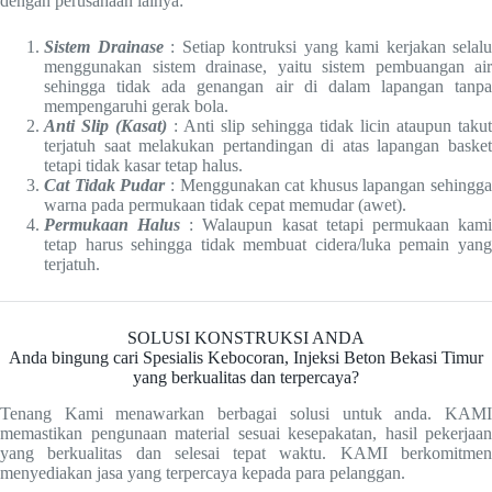
dengan perusahaan lainya:
Sistem Drainase
: Setiap kontruksi yang kami kerjakan selalu
menggunakan sistem drainase, yaitu sistem pembuangan air
sehingga tidak ada genangan air di dalam lapangan tanpa
mempengaruhi gerak bola.
Anti Slip (Kasat)
: Anti slip sehingga tidak licin ataupun takut
terjatuh saat melakukan pertandingan di atas lapangan basket
tetapi tidak kasar tetap halus.
Cat Tidak Pudar
: Menggunakan cat khusus lapangan sehingga
warna pada permukaan tidak cepat memudar (awet).
Permukaan Halus
: Walaupun kasat tetapi permukaan kam
tetap harus sehingga tidak membuat cidera/luka pemain yang
terjatuh.
SOLUSI KONSTRUKSI ANDA
Anda bingung cari Spesialis Kebocoran, Injeksi Beton Bekasi Timur
yang berkualitas dan terpercaya?
Tenang Kami menawarkan berbagai solusi untuk anda. KAMI
memastikan pengunaan material sesuai kesepakatan, hasil pekerjaan
yang berkualitas dan selesai tepat waktu. KAMI berkomitmen
menyediakan jasa yang terpercaya kepada para pelanggan.