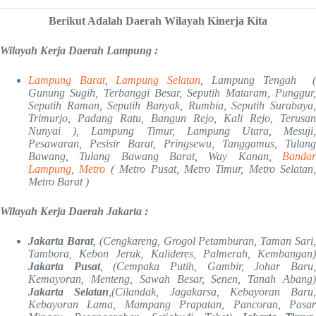
Berikut Adalah Daerah Wilayah Kinerja Kita
Wilayah Kerja Daerah Lampung :
Lampung Barat
,
Lampung Selatan
, Lampung Tengah 
Gunung Sugih, Terbanggi Besar, Seputih Mataram, Punggur,
Seputih Raman, Seputih Banyak, Rumbia, Seputih Surabaya,
Trimurjo, Padang Ratu, Bangun Rejo, Kali Rejo, Terusan
Nunyai ), Lampung Timur, Lampung Utara, Mesuji,
Pesawaran, Pesisir Barat, Pringsewu, Tanggamus, Tulang
Bawang, Tulang Bawang Barat, Way Kanan,
Bandar
Lampung
,
Metro
( Metro Pusat, Metro Timur, Metro Selatan,
Metro Barat )
Wilayah Kerja Daerah Jakarta :
Jakarta Barat
, (Cengkareng, Grogol Petamburan, Taman Sari
Tambora, Kebon Jeruk, Kalideres, Palmerah, Kembangan)
Jakarta Pusat
, (Cempaka Putih, Gambir, Johar Baru
Kemayoran, Menteng, Sawah Besar, Senen, Tanah Abang)
Jakarta Selatan
,(Cilandak, Jagakarsa, Kebayoran Baru,
Kebayoran Lama, Mampang Prapatan, Pancoran, Pasar