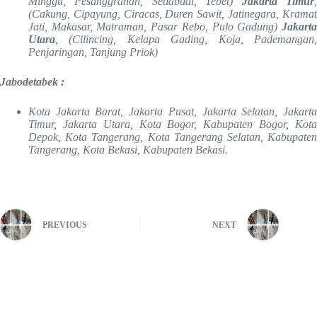
Minggu, Pesanggrahan, Setiabudi, Tebet)
Jakarta Timur
(Cakung, Cipayung, Ciracas, Duren Sawit, Jatinegara, Kramat
Jati, Makasar, Matraman, Pasar Rebo, Pulo Gadung)
Jakarta
Utara
, (Cilincing, Kelapa Gading, Koja, Pademangan,
Penjaringan, Tanjung Priok)
Jabodetabek :
Kota Jakarta Barat, Jakarta Pusat, Jakarta Selatan, Jakarta
Timur, Jakarta Utara, Kota Bogor, Kabupaten Bogor, Kota
Depok, Kota Tangerang, Kota Tangerang Selatan, Kabupaten
Tangerang, Kota Bekasi, Kabupaten Bekasi.
PREVIOUS
NEXT