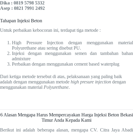
Dika : 0819 5798 5332
Asep : 0821 7991 2492
Tahapan Injeksi Beton
Untuk perbaikan kebocoran ini, terdapat tiga metode :
High Pressure Injection dengan menggunakan material
Polyurethane atau sering disebut PU.
Injeksi dengan menggunakan semen dan tambahan bahan
admixture
Perbaikan dengan menggunakan cement based waterplug
Dari ketiga metode tersebut di atas, pelaksanaan yang paling baik
adalah dengan menggunakan metode
high presure injection
dengan
menggunakan material
Polyurethane
.
6 Alasan Mengapa Harus Mempercayakan Harga Injeksi Beton Bekasi
Timur Anda Kepada Kami
Berikut ini adalah beberapa alasan, mengapa CV. Citra Jaya Abadi