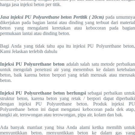
harga jasa injeksi beton per titik.
Jasa injeksi PU Polyurethane beton Pertitik ( 20cm)
pada umumnya
dikerjakan pada bagian lantai atau dinding yang terbuat dari material
beton yang mengalami keretakan atau kebocoran pada bagian
permukaan lantai atau dinding beton.
Bagi Anda yang tidak tahu apa itu injeksi PU Polyurethane beton,
Kami Jelaskan terlebih dahulu
Injeksi PU Polyurethane beton
adalah salah satu metode perbaikan
untuk mengolah penetrasi air yang menembus ke dalam ketebalan
beton, baik karena beton berpori yang telah merusak atau merusak
beton.
Injeksi PU Polyurethane beton berfungsi
sebagai perbaikan untuk
struktur beton, karena beton yang retak / berpori dapat diperbaiki
dengan injeksi PU Polyurethane beton. Produk injeksi PU
Polyurethane beton ini dapat mengatasi kebocoran pada dek atap,
tangki air, terowongan atau terowongan, pipa air, kolam dan bak.
Ada banyak manfaat yang bisa Anda alami ketika memilih untuk
menyuntikkan beton. menyuntikkan beton ke dalam gas yang