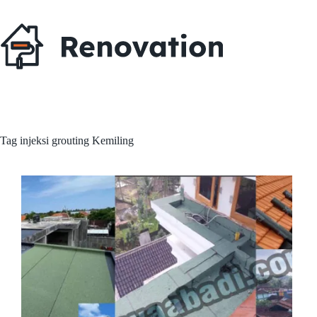
Skip
to
content
Tag
injeksi grouting Kemiling