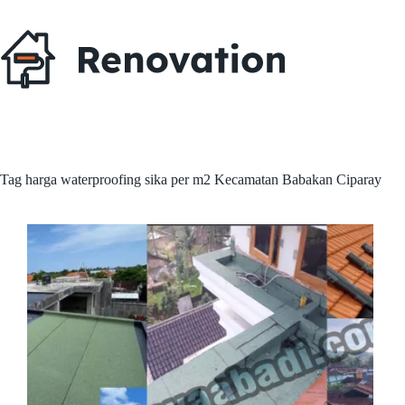
Skip
to
content
Tag
harga waterproofing sika per m2 Kecamatan Babakan Ciparay