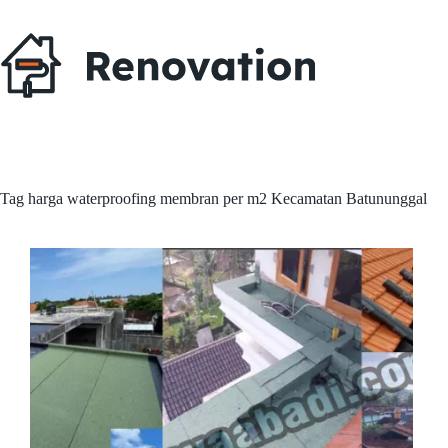
Skip
to
content
Tag
harga waterproofing membran per m2 Kecamatan Batununggal