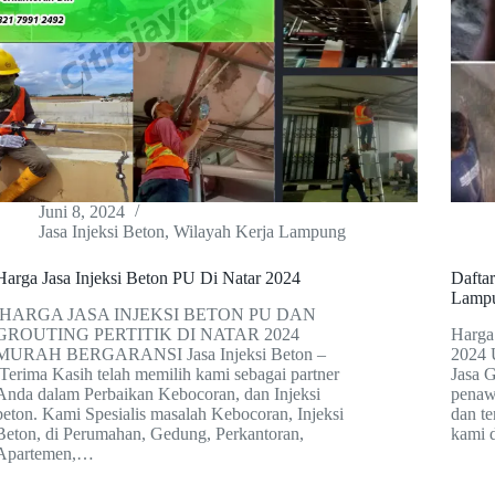
Juni 8, 2024
Jasa Injeksi Beton
,
Wilayah Kerja Lampung
Harga Jasa Injeksi Beton PU Di Natar 2024
Daftar
Lamp
HARGA JASA INJEKSI BETON PU DAN
GROUTING PERTITIK DI NATAR 2024
Harga 
MURAH BERGARANSI Jasa Injeksi Beton –
2024 
Terima Kasih telah memilih kami sebagai partner
Jasa 
Anda dalam Perbaikan Kebocoran, dan Injeksi
penaw
beton. Kami Spesialis masalah Kebocoran, Injeksi
dan te
Beton, di Perumahan, Gedung, Perkantoran,
kami 
Apartemen,…