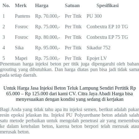
No.
Merk
Harga
Satuan
Spesifikasi
1
Pantens
Rp. 70.000,-
Per Titik
PU 300
2
Fosroc
Rp. 75.000,-
Per Titik
Conbextra EP 10 TG
3
Fosroc
Rp. 80.000,-
Per Titik
Conbextra EP 75 TG
4
Sika
Rp. 95.000,-
Per Titik
Sikadur 752
5
Mapei
Rp. 75.000,-
Per Titik
Epojet LV
Penentuan harga injeksi beton per titik juga dipengaruhi oleh bahan
grouting yang dibutuhkan. Dan harga diatas pun bisa jadi tidak sama
pada setiap daerah.
Untuk Harga Jasa Injeksi Beton Teluk Lampung Sendiri Pertitik Rp
65.000 – Rp 125.000 dari kami CV. Citra Jaya Abadi Harga bisa
menyesuaikan dengan kondisi yang sedang di kerjakan
Bagi Anda yang tidak tahu apa itu injeksi semen, berikut adalah pakar
resin epoksi jelaskan itu. Injeksi PU Polyurethane beton adalah salah
satu metode perbaikan untuk mengolah penetrasi air yang menembus
ke dalam ketebalan beton, karena beton berpori telah merusak atau
merusak beton.