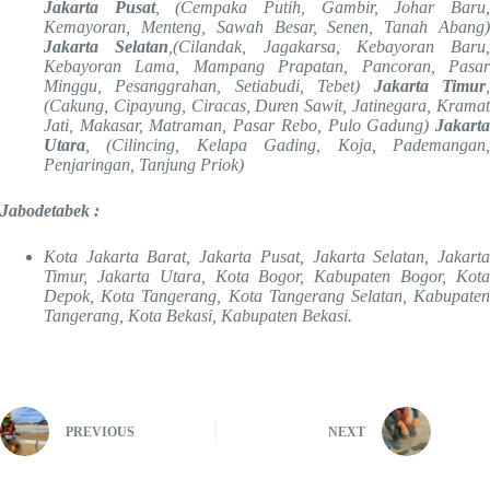
Jakarta Pusat
, (Cempaka Putih, Gambir, Johar Baru
Kemayoran, Menteng, Sawah Besar, Senen, Tanah Abang)
Jakarta Selatan
,(Cilandak, Jagakarsa, Kebayoran Baru,
Kebayoran Lama, Mampang Prapatan, Pancoran, Pasar
Minggu, Pesanggrahan, Setiabudi, Tebet)
Jakarta Timur
(Cakung, Cipayung, Ciracas, Duren Sawit, Jatinegara, Kramat
Jati, Makasar, Matraman, Pasar Rebo, Pulo Gadung)
Jakarta
Utara
, (Cilincing, Kelapa Gading, Koja, Pademangan,
Penjaringan, Tanjung Priok)
Jabodetabek :
Kota Jakarta Barat, Jakarta Pusat, Jakarta Selatan, Jakarta
Timur, Jakarta Utara, Kota Bogor, Kabupaten Bogor, Kota
Depok, Kota Tangerang, Kota Tangerang Selatan, Kabupaten
Tangerang, Kota Bekasi, Kabupaten Bekasi.
PREVIOUS
NEXT