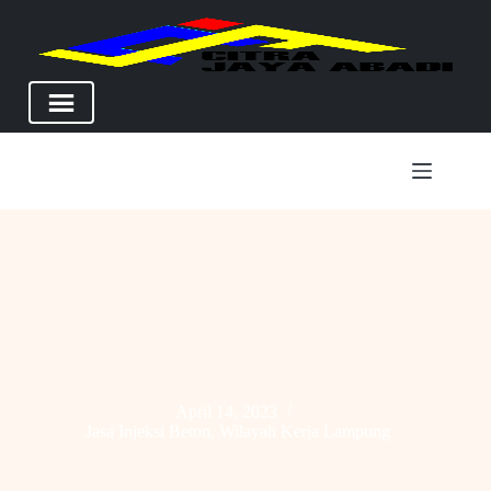
Skip
to
content
April 14, 2023
Jasa Injeksi Beton
,
Wilayah Kerja Lampung