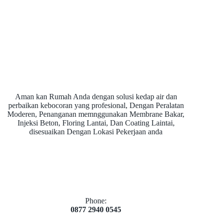
Aman kan Rumah Anda dengan solusi kedap air dan
perbaikan kebocoran yang profesional, Dengan Peralatan
Moderen, Penanganan memnggunakan Membrane Bakar,
Injeksi Beton, Floring Lantai, Dan Coating Laintai,
disesuaikan Dengan Lokasi Pekerjaan anda
Phone:
0877 2940 0545