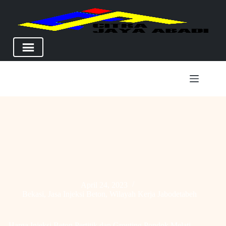
Skip
to
content
April 24, 2023
Bekasi
,
Jasa Injeksi Beton
,
Wilayah Kerja Jabodetabeh
Harga Injeksi Beton Pertitik dan Grouting Pondok Melati