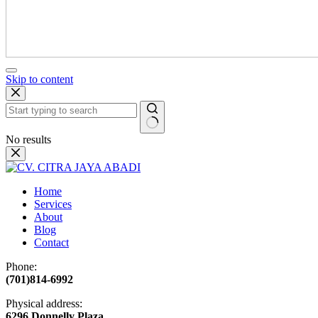
Skip to content
No results
Home
Services
About
Blog
Contact
Phone:
(701)814-6992
Physical address:
​6296 Donnelly Plaza