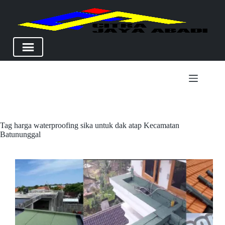
Skip
to
content
Tag
harga waterproofing sika untuk dak atap Kecamatan
Batununggal