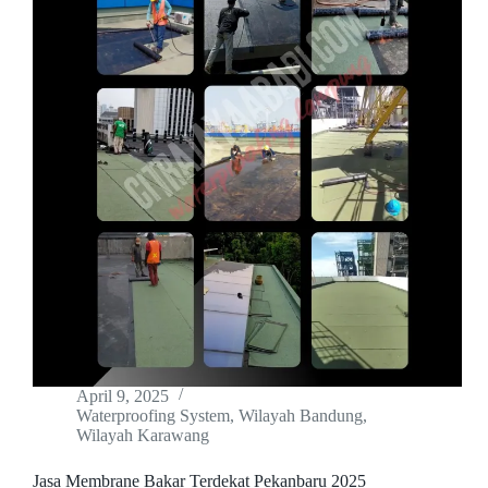
April 9, 2025
Waterproofing System
,
Wilayah Bandung
,
Wilayah Karawang
Jasa Membrane Bakar Terdekat Pekanbaru 2025