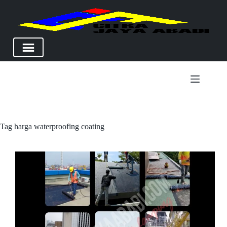
Skip
to
content
Tag
harga waterproofing coating